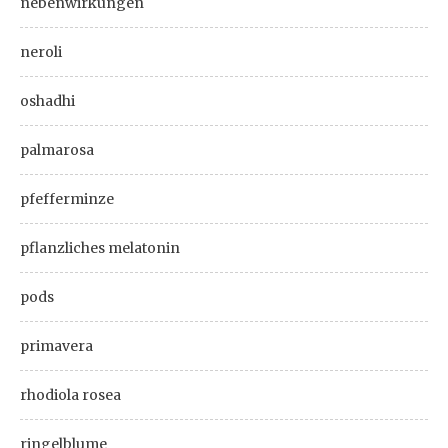
nebenwirkungen
neroli
oshadhi
palmarosa
pfefferminze
pflanzliches melatonin
pods
primavera
rhodiola rosea
ringelblume