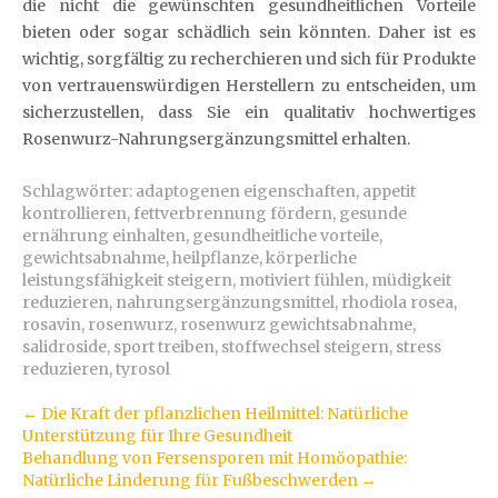
die nicht die gewünschten gesundheitlichen Vorteile
bieten oder sogar schädlich sein könnten. Daher ist es
wichtig, sorgfältig zu recherchieren und sich für Produkte
von vertrauenswürdigen Herstellern zu entscheiden, um
sicherzustellen, dass Sie ein qualitativ hochwertiges
Rosenwurz-Nahrungsergänzungsmittel erhalten.
Schlagwörter:
adaptogenen eigenschaften
,
appetit
kontrollieren
,
fettverbrennung fördern
,
gesunde
ernährung einhalten
,
gesundheitliche vorteile
,
gewichtsabnahme
,
heilpflanze
,
körperliche
leistungsfähigkeit steigern
,
motiviert fühlen
,
müdigkeit
reduzieren
,
nahrungsergänzungsmittel
,
rhodiola rosea
,
rosavin
,
rosenwurz
,
rosenwurz gewichtsabnahme
,
salidroside
,
sport treiben
,
stoffwechsel steigern
,
stress
reduzieren
,
tyrosol
Artikel-
←
Die Kraft der pflanzlichen Heilmittel: Natürliche
Unterstützung für Ihre Gesundheit
Navigation
Behandlung von Fersensporen mit Homöopathie:
Natürliche Linderung für Fußbeschwerden
→