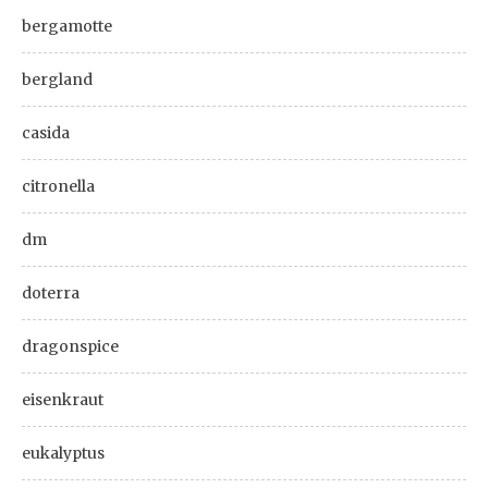
bergamotte
bergland
casida
citronella
dm
doterra
dragonspice
eisenkraut
eukalyptus