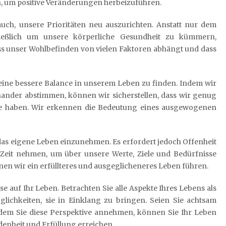
, um positive Veränderungen herbeizuführen.
auch, unsere Prioritäten neu auszurichten. Anstatt nur dem
ießlich um unsere körperliche Gesundheit zu kümmern,
ss unser Wohlbefinden von vielen Faktoren abhängt und dass
, eine bessere Balance in unserem Leben zu finden. Indem wir
nander abstimmen, können wir sicherstellen, dass wir genug
sorge haben. Wir erkennen die Bedeutung eines ausgewogenen
uf das eigene Leben einzunehmen. Es erfordert jedoch Offenheit
Zeit nehmen, um über unsere Werte, Ziele und Bedürfnisse
en wir ein erfüllteres und ausgeglicheneres Leben führen.
e auf Ihr Leben. Betrachten Sie alle Aspekte Ihres Lebens als
ichkeiten, sie in Einklang zu bringen. Seien Sie achtsam
ndem Sie diese Perspektive annehmen, können Sie Ihr Leben
denheit und Erfüllung erreichen.