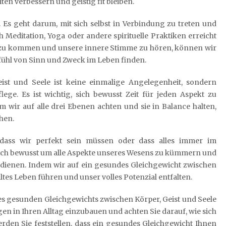
en verbessern und geistig fit bleiben.
s. Es geht darum, mit sich selbst in Verbindung zu treten und
 Meditation, Yoga oder andere spirituelle Praktiken erreicht
 zu kommen und unsere innere Stimme zu hören, können wir
efühl von Sinn und Zweck im Leben finden.
ist und Seele ist keine einmalige Angelegenheit, sondern
ege. Es ist wichtig, sich bewusst Zeit für jeden Aspekt zu
m wir auf alle drei Ebenen achten und sie in Balance halten,
hen.
, dass wir perfekt sein müssen oder dass alles immer im
 sich bewusst um alle Aspekte unseres Wesens zu kümmern und
rdienen. Indem wir auf ein gesundes Gleichgewicht zwischen
ltes Leben führen und unser volles Potenzial entfalten.
eines gesunden Gleichgewichts zwischen Körper, Geist und Seele
n in Ihren Alltag einzubauen und achten Sie darauf, wie sich
erden Sie feststellen, dass ein gesundes Gleichgewicht Ihnen