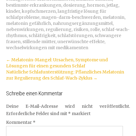
bestimmte erkrankungen
,
dosierung
,
hormon
,
jetlag
,
kinder
,
kopfschmerzen
,
langfristige lösung für
schlafprobleme
,
magen-darm-beschwerden
,
melatonin
,
melatonin gefährlich
,
nahrungsergänzungsmittel
,
nebenwirkungen
,
regulierung
,
risiken
,
rolle
,
schlaf-wach-
rhythmus
,
schläfrigkeit
,
schlafstörungen
,
schwangere
frauen
,
stillende mütter
,
unerwünschte effekte
,
wechselwirkungen mit medikamenten
Artikel-
←
Melatonin-Mangel: Ursachen, Symptome und
Lösungen für einen gesunden Schlaf
Navigation
Natürliche Schlafunterstützung: Pflanzliches Melatonin
zur Regulierung des Schlaf-Wach-Zyklus
→
Schreibe einen Kommentar
Deine E-Mail-Adresse wird nicht veröffentlicht.
Erforderliche Felder sind mit
*
markiert
Kommentar
*