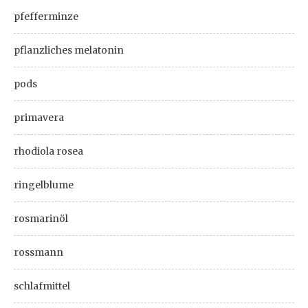
pfefferminze
pflanzliches melatonin
pods
primavera
rhodiola rosea
ringelblume
rosmarinöl
rossmann
schlafmittel