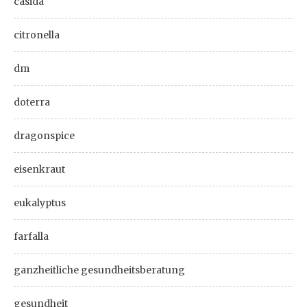
casida
citronella
dm
doterra
dragonspice
eisenkraut
eukalyptus
farfalla
ganzheitliche gesundheitsberatung
gesundheit