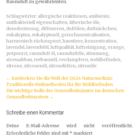
Raumduft zu gewährleisten.
Schlagwörter:
allergische reaktionen
,
ambiente
,
antibakteriell eigenschaften
,
ätherische öle
,
desodorierung
,
diffusoren
,
duftölen
,
duftsäckchen
,
eukalyptus
,
eukalyptusöl
,
geruchsneutralisation
,
harmonisch rückzugsort
,
haustiere
,
konzentration
,
lavendel
,
lavendelöl
,
luftqualität
,
luftreinigung
,
orange
,
potpourri
,
raumduft öl
,
raumduftöle
,
stimmung
,
stressabbau
,
teebaumöl
,
verdampfern
,
wohlbefinden
,
zitrone
,
zitronenöl
,
zitrusdüften
,
zitrusöle
Artikel-
←
Entdecken Sie die Welt der QS24 Naturmedizin:
Traditionelle Heilmethoden für Ihr Wohlbefinden
Navigation
Die wichtige Rolle der Gesundheitsämter im deutschen
Gesundheitssystem
→
Schreibe einen Kommentar
Deine E-Mail-Adresse wird nicht veröffentlicht.
Erforderliche Felder sind mit
*
markiert