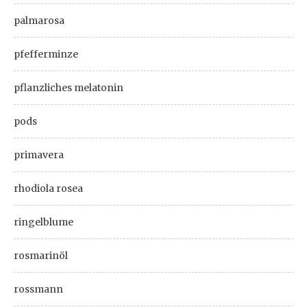
palmarosa
pfefferminze
pflanzliches melatonin
pods
primavera
rhodiola rosea
ringelblume
rosmarinöl
rossmann