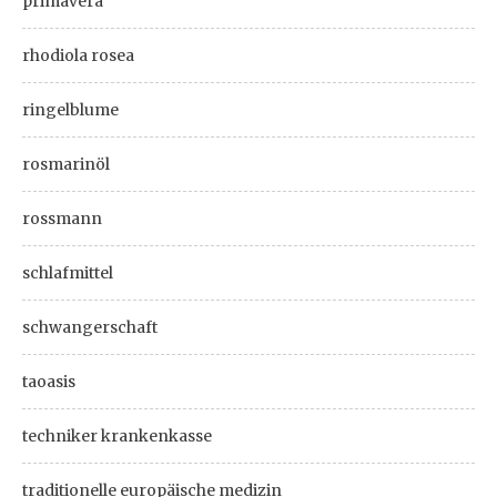
primavera
rhodiola rosea
ringelblume
rosmarinöl
rossmann
schlafmittel
schwangerschaft
taoasis
techniker krankenkasse
traditionelle europäische medizin