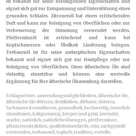
ist bekannt für seine beruhigenden Eigenschaften und
eignet sich gut zur Entspannung und Unterstützung eines
gesunden Schlafes. Zitronenöl hat einen erfrischenden
Duft und kann zur Reinigung von Oberflächen oder zur
Verbesserung der Stimmung verwendet werden.
Pfefferminzöl ist erfrischend und kann bei
Kopfschmerzen oder Übelkeit Linderung bringen.
Teebaumöl ist für seine antiseptischen Eigenschaften
bekannt und eignet sich gut zur Hautpflege oder zur
Reinigung von Oberflächen. Diese ätherischen Öle sind
vielseitig einsetzbar und können eine wertvolle
Ergänzung für Ihre ätherische Ölsammlung darstellen.
Schlagwörter:
anwendungsmöglichkeiten
,
ätherische öle
,
ätherische öle dōterra
,
destillation
,
diffusor
,
doterra
,
fachmann konsultieren
,
gesundheit
,
hochwertig
,
innerlich
einnehmen
,
kaltpressung
,
körper und geist
,
lavendel
,
marke
,
natürlich
,
natürliche lösungen
,
pfefferminze
,
pflanzenextraktion
,
qualitätsstandards
,
rein
,
sachgemäß
verwenden
,
teebaumöl
,
topisch
,
tradition
,
vorteile
,