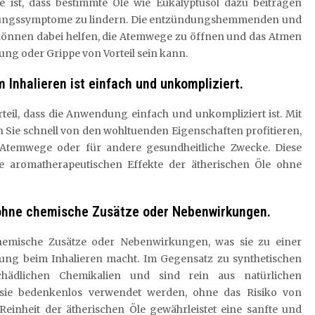
le ist, dass bestimmte Öle wie Eukalyptusöl dazu beitragen
ltungssymptome zu lindern. Die entzündungshemmenden und
können dabei helfen, die Atemwege zu öffnen und das Atmen
ung oder Grippe von Vorteil sein kann.
 Inhalieren ist einfach und unkompliziert.
rteil, dass die Anwendung einfach und unkompliziert ist. Mit
 Sie schnell von den wohltuenden Eigenschaften profitieren,
 Atemwege oder für andere gesundheitliche Zwecke. Diese
e aromatherapeutischen Effekte der ätherischen Öle ohne
e ohne chemische Zusätze oder Nebenwirkungen.
chemische Zusätze oder Nebenwirkungen, was sie zu einer
ng beim Inhalieren macht. Im Gegensatz zu synthetischen
schädlichen Chemikalien und sind rein aus natürlichen
 sie bedenkenlos verwendet werden, ohne das Risiko von
inheit der ätherischen Öle gewährleistet eine sanfte und