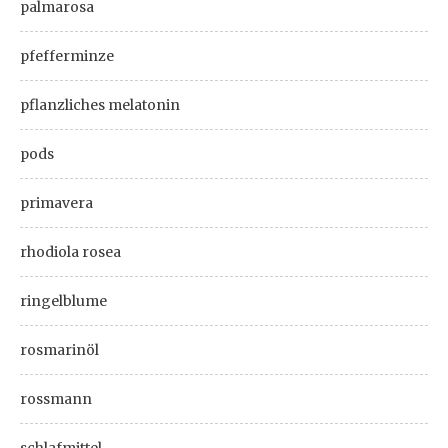
palmarosa
pfefferminze
pflanzliches melatonin
pods
primavera
rhodiola rosea
ringelblume
rosmarinöl
rossmann