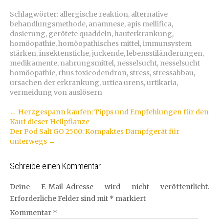
Schlagwörter:
allergische reaktion
,
alternative
behandlungsmethode
,
anamnese
,
apis mellifica
,
dosierung
,
gerötete quaddeln
,
hauterkrankung
,
homöopathie
,
homöopathisches mittel
,
immunsystem
stärken
,
insektenstiche
,
juckende
,
lebensstiländerungen
,
medikamente
,
nahrungsmittel
,
nesselsucht
,
nesselsucht
homöopathie
,
rhus toxicodendron
,
stress
,
stressabbau
,
ursachen der erkrankung
,
urtica urens
,
urtikaria
,
vermeidung von auslösern
Artikel-
←
Herzgespann kaufen: Tipps und Empfehlungen für den
Kauf dieser Heilpflanze
Navigation
Der Pod Salt GO 2500: Kompaktes Dampfgerät für
unterwegs
→
Schreibe einen Kommentar
Deine E-Mail-Adresse wird nicht veröffentlicht.
Erforderliche Felder sind mit
*
markiert
Kommentar
*