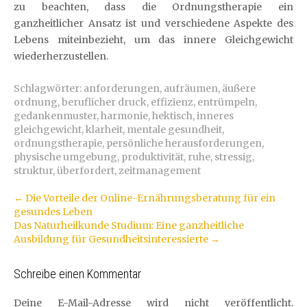
zu beachten, dass die Ordnungstherapie ein
ganzheitlicher Ansatz ist und verschiedene Aspekte des
Lebens miteinbezieht, um das innere Gleichgewicht
wiederherzustellen.
Schlagwörter:
anforderungen
,
aufräumen
,
äußere
ordnung
,
beruflicher druck
,
effizienz
,
entrümpeln
,
gedankenmuster
,
harmonie
,
hektisch
,
inneres
gleichgewicht
,
klarheit
,
mentale gesundheit
,
ordnungstherapie
,
persönliche herausforderungen
,
physische umgebung
,
produktivität
,
ruhe
,
stressig
,
struktur
,
überfordert
,
zeitmanagement
Artikel-
←
Die Vorteile der Online-Ernährungsberatung für ein
gesundes Leben
Navigation
Das Naturheilkunde Studium: Eine ganzheitliche
Ausbildung für Gesundheitsinteressierte
→
Schreibe einen Kommentar
Deine E-Mail-Adresse wird nicht veröffentlicht.