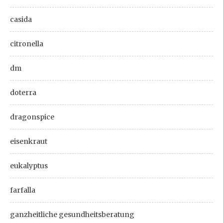
casida
citronella
dm
doterra
dragonspice
eisenkraut
eukalyptus
farfalla
ganzheitliche gesundheitsberatung