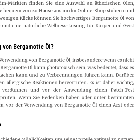
m-Märkten finden Sie eine Auswahl an ätherischen Ölen,
Sie bequem von zu Hause aus im dm Online-Shop stöbern und
r wenigen Klicks können Sie hochwertiges Bergamotte Öl von
mit eine natürliche Wellness-Lösung für Körper und Geist
g von Bergamotte Öl?
r Verwendung von Bergamotte Öl, insbesondere wenn es nicht
rgamotte Öl kann phototoxisch sein, was bedeutet, dass es
 machen kann und zu Verbrennungen führen kann. Darüber
allergische Reaktionen hervorrufen. Es ist daher wichtig,
 verdünnen und vor der Anwendung einen Patch-Test
rprüfen. Wenn Sie Bedenken haben oder unter bestimmten
sam, vor der Verwendung von Bergamotte Öl einen Arzt oder
?
chiedene Möglichkeiten, um seine Vorteile optimal zu nutzen.