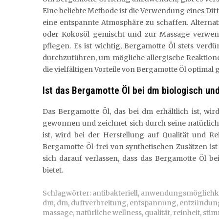
Eine beliebte Methode ist die Verwendung eines Di
eine entspannte Atmosphäre zu schaffen. Alterna
oder Kokosöl gemischt und zur Massage verwen
pflegen. Es ist wichtig, Bergamotte Öl stets ve
durchzuführen, um mögliche allergische Reaktion
die vielfältigen Vorteile von Bergamotte Öl optimal 
Ist das Bergamotte Öl bei dm biologisch und
Das Bergamotte Öl, das bei dm erhältlich ist, w
gewonnen und zeichnet sich durch seine natürliche
ist, wird bei der Herstellung auf Qualität und Re
Bergamotte Öl frei von synthetischen Zusätzen is
sich darauf verlassen, dass das Bergamotte Öl b
bietet.
Schlagwörter:
antibakteriell
,
anwendungsmöglichk
dm
,
dm
,
duftverbreitung
,
entspannung
,
entzündu
massage
,
natürliche wellness
,
qualität
,
reinheit
,
sti