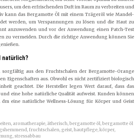
ffusers, um den erfrischenden Duft im Raum zu verbreiten und
tiv kann das Bergamotte Öl mit einem Trägeröl wie Mandel-
det werden, um Verspannungen zu lösen und die Haut zu
rdünnt anzuwenden und vor der Anwendung einen Patch-Test
en zu vermeiden. Durch die richtige Anwendung können Sie
genießen.
 natürlich?
ird sorgfältig aus den Fruchtschalen der Bergamotte-Orange
n Eigenschaften aus. Obwohl es nicht zertifiziert biologisch
inheit geachtet. Die Hersteller legen Wert darauf, dass das
t und eine hohe natürliche Qualität aufweist. Kunden können
ei dm eine natürliche Wellness-Lösung für Körper und Geist
eiten
,
aromatherapie
,
ätherisch
,
bergamotte öl
,
bergamotte öl
ngshemmend
,
fruchtschalen
,
geist
,
hautpflege
,
körper
,
mmung
,
stressabbau