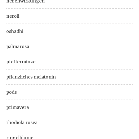
nebenwirkungen
neroli
oshadhi
palmarosa
pfefferminze
pflanzliches melatonin
pods
primavera
rhodiola rosea
ringelblume