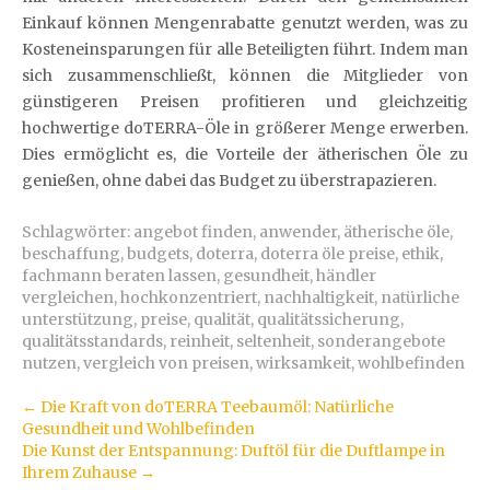
Einkauf können Mengenrabatte genutzt werden, was zu
Kosteneinsparungen für alle Beteiligten führt. Indem man
sich zusammenschließt, können die Mitglieder von
günstigeren Preisen profitieren und gleichzeitig
hochwertige doTERRA-Öle in größerer Menge erwerben.
Dies ermöglicht es, die Vorteile der ätherischen Öle zu
genießen, ohne dabei das Budget zu überstrapazieren.
Schlagwörter:
angebot finden
,
anwender
,
ätherische öle
,
beschaffung
,
budgets
,
doterra
,
doterra öle preise
,
ethik
,
fachmann beraten lassen
,
gesundheit
,
händler
vergleichen
,
hochkonzentriert
,
nachhaltigkeit
,
natürliche
unterstützung
,
preise
,
qualität
,
qualitätssicherung
,
qualitätsstandards
,
reinheit
,
seltenheit
,
sonderangebote
nutzen
,
vergleich von preisen
,
wirksamkeit
,
wohlbefinden
Artikel-
←
Die Kraft von doTERRA Teebaumöl: Natürliche
Gesundheit und Wohlbefinden
Navigation
Die Kunst der Entspannung: Duftöl für die Duftlampe in
Ihrem Zuhause
→