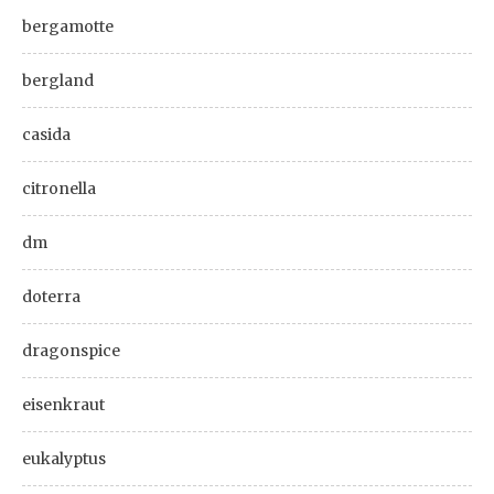
bergamotte
bergland
casida
citronella
dm
doterra
dragonspice
eisenkraut
eukalyptus