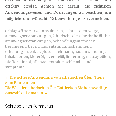
dass die Anwendung der ätherischen Öle sicher und
effektiv erfolgt. Achten Sie darauf, die richtigen
Anwendungsweisen und Dosierungen zu beachten, um
mögliche unerwünschte Nebenwirkungen zu vermeiden.
Schlagwörter:
arzt konsultieren
,
asthma
,
atemwege
,
atemwegserkrankungen
,
ätherische öle
,
ätherische öle bei
atemwegserkrankungen
,
behandlungsmethoden
,
beruhigend
,
bronchitis
,
entzündungshemmend
,
erkältungen
,
eukalyptusöl
,
fachmann
,
hautanwendung
,
inhalationen
,
kieferöl
,
lavendelöl
,
linderung
,
massageölen
,
pfefferminzöl
,
pflanzenextrakte
,
schleimlösend
,
symptome
Artikel-
←
Die sichere Anwendung von ätherischen Ölen: Tipps
zum Einnehmen
Navigation
Die Welt der ätherischen Öle: Entdecken Sie hochwertige
Auswahl auf Amazon
→
Schreibe einen Kommentar