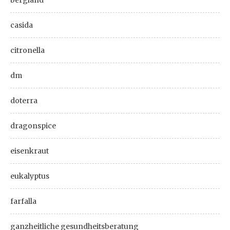
bergland
casida
citronella
dm
doterra
dragonspice
eisenkraut
eukalyptus
farfalla
ganzheitliche gesundheitsberatung