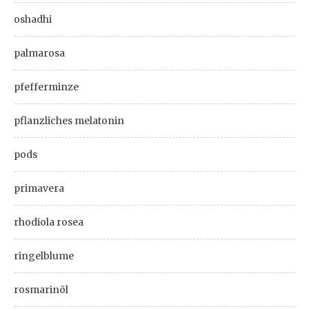
oshadhi
palmarosa
pfefferminze
pflanzliches melatonin
pods
primavera
rhodiola rosea
ringelblume
rosmarinöl