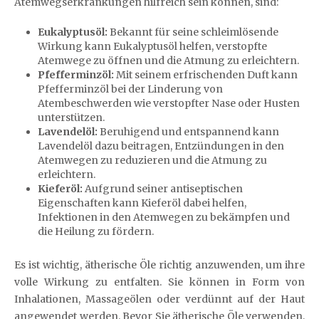
Atemwegserkrankungen hilfreich sein können, sind:
Eukalyptusöl:
Bekannt für seine schleimlösende
Wirkung kann Eukalyptusöl helfen, verstopfte
Atemwege zu öffnen und die Atmung zu erleichtern.
Pfefferminzöl:
Mit seinem erfrischenden Duft kann
Pfefferminzöl bei der Linderung von
Atembeschwerden wie verstopfter Nase oder Husten
unterstützen.
Lavendelöl:
Beruhigend und entspannend kann
Lavendelöl dazu beitragen, Entzündungen in den
Atemwegen zu reduzieren und die Atmung zu
erleichtern.
Kieferöl:
Aufgrund seiner antiseptischen
Eigenschaften kann Kieferöl dabei helfen,
Infektionen in den Atemwegen zu bekämpfen und
die Heilung zu fördern.
Es ist wichtig, ätherische Öle richtig anzuwenden, um ihre
volle Wirkung zu entfalten. Sie können in Form von
Inhalationen, Massageölen oder verdünnt auf der Haut
angewendet werden. Bevor Sie ätherische Öle verwenden,