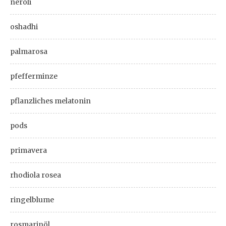
neroli
oshadhi
palmarosa
pfefferminze
pflanzliches melatonin
pods
primavera
rhodiola rosea
ringelblume
rosmarinöl