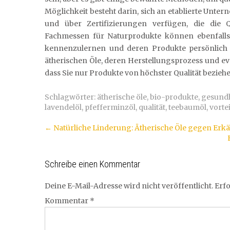
Möglichkeit besteht darin, sich an etablierte Unt
und über Zertifizierungen verfügen, die die Q
Fachmessen für Naturprodukte können ebenfalls e
kennenzulernen und deren Produkte persönlich zu
ätherischen Öle, deren Herstellungsprozess und eve
dass Sie nur Produkte von höchster Qualität beziehe
Schlagwörter:
ätherische öle
,
bio-produkte
,
gesundh
lavendelöl
,
pfefferminzöl
,
qualität
,
teebaumöl
,
vortei
Artikel-
←
Natürliche Linderung: Ätherische Öle gegen Er
Navigation
Schreibe einen Kommentar
Deine E-Mail-Adresse wird nicht veröffentlicht.
Erfo
Kommentar
*