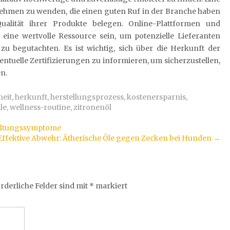
ernehmen zu wenden, die einen guten Ruf in der Branche haben
ualität ihrer Produkte belegen. Online-Plattformen und
ine wertvolle Ressource sein, um potenzielle Lieferanten
 begutachten. Es ist wichtig, sich über die Herkunft der
ntuelle Zertifizierungen zu informieren, um sicherzustellen,
n.
eit
,
herkunft
,
herstellungsprozess
,
kostenersparnis
,
le
,
wellness-routine
,
zitronenöl
kältungssymptome
Effektive Abwehr: Ätherische Öle gegen Zecken bei Hunden
→
rderliche Felder sind mit
*
markiert