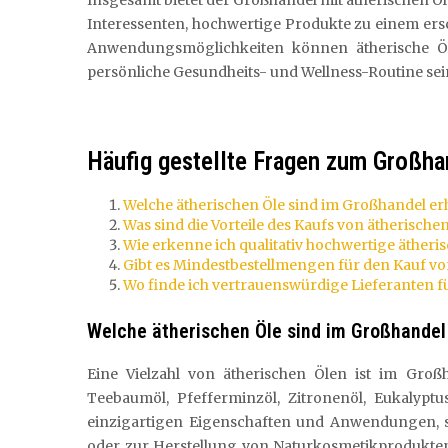
Insgesamt bietet der Großhandel mit ätherischen Ö
Interessenten, hochwertige Produkte zu einem ersc
Anwendungsmöglichkeiten können ätherische Öl
persönliche Gesundheits- und Wellness-Routine sei
Häufig gestellte Fragen zum Großha
Welche ätherischen Öle sind im Großhandel erh
Was sind die Vorteile des Kaufs von ätherisch
Wie erkenne ich qualitativ hochwertige äther
Gibt es Mindestbestellmengen für den Kauf v
Wo finde ich vertrauenswürdige Lieferanten f
Welche ätherischen Öle sind im Großhandel 
Eine Vielzahl von ätherischen Ölen ist im Großh
Teebaumöl, Pfefferminzöl, Zitronenöl, Eukalyptu
einzigartigen Eigenschaften und Anwendungen, s
oder zur Herstellung von Naturkosmetikprodukten