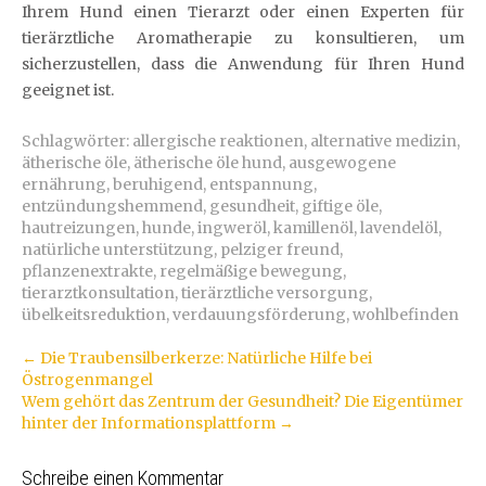
Ihrem Hund einen Tierarzt oder einen Experten für
tierärztliche Aromatherapie zu konsultieren, um
sicherzustellen, dass die Anwendung für Ihren Hund
geeignet ist.
Schlagwörter:
allergische reaktionen
,
alternative medizin
,
ätherische öle
,
ätherische öle hund
,
ausgewogene
ernährung
,
beruhigend
,
entspannung
,
entzündungshemmend
,
gesundheit
,
giftige öle
,
hautreizungen
,
hunde
,
ingweröl
,
kamillenöl
,
lavendelöl
,
natürliche unterstützung
,
pelziger freund
,
pflanzenextrakte
,
regelmäßige bewegung
,
tierarztkonsultation
,
tierärztliche versorgung
,
übelkeitsreduktion
,
verdauungsförderung
,
wohlbefinden
Artikel-
←
Die Traubensilberkerze: Natürliche Hilfe bei
Östrogenmangel
Navigation
Wem gehört das Zentrum der Gesundheit? Die Eigentümer
hinter der Informationsplattform
→
Schreibe einen Kommentar