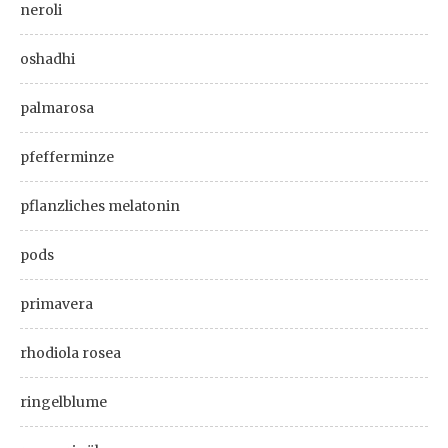
neroli
oshadhi
palmarosa
pfefferminze
pflanzliches melatonin
pods
primavera
rhodiola rosea
ringelblume