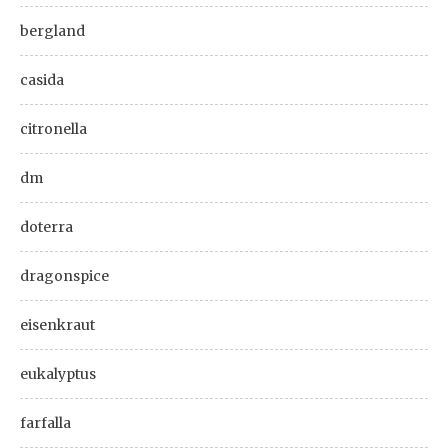
bergland
casida
citronella
dm
doterra
dragonspice
eisenkraut
eukalyptus
farfalla