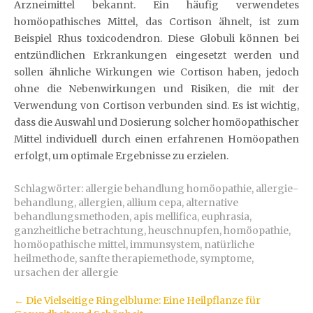
Arzneimittel bekannt. Ein häufig verwendetes
homöopathisches Mittel, das Cortison ähnelt, ist zum
Beispiel Rhus toxicodendron. Diese Globuli können bei
entzündlichen Erkrankungen eingesetzt werden und
sollen ähnliche Wirkungen wie Cortison haben, jedoch
ohne die Nebenwirkungen und Risiken, die mit der
Verwendung von Cortison verbunden sind. Es ist wichtig,
dass die Auswahl und Dosierung solcher homöopathischer
Mittel individuell durch einen erfahrenen Homöopathen
erfolgt, um optimale Ergebnisse zu erzielen.
Schlagwörter:
allergie behandlung homöopathie
,
allergie-
behandlung
,
allergien
,
allium cepa
,
alternative
behandlungsmethoden
,
apis mellifica
,
euphrasia
,
ganzheitliche betrachtung
,
heuschnupfen
,
homöopathie
,
homöopathische mittel
,
immunsystem
,
natürliche
heilmethode
,
sanfte therapiemethode
,
symptome
,
ursachen der allergie
Artikel-
←
Die Vielseitige Ringelblume: Eine Heilpflanze für