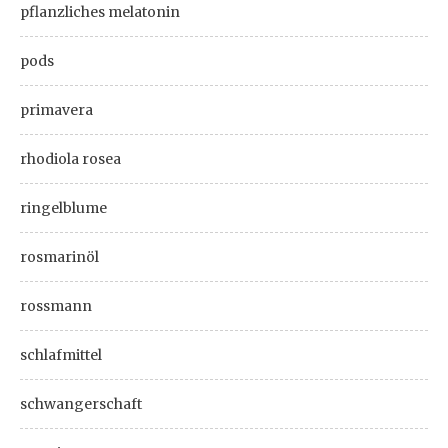
pflanzliches melatonin
pods
primavera
rhodiola rosea
ringelblume
rosmarinöl
rossmann
schlafmittel
schwangerschaft