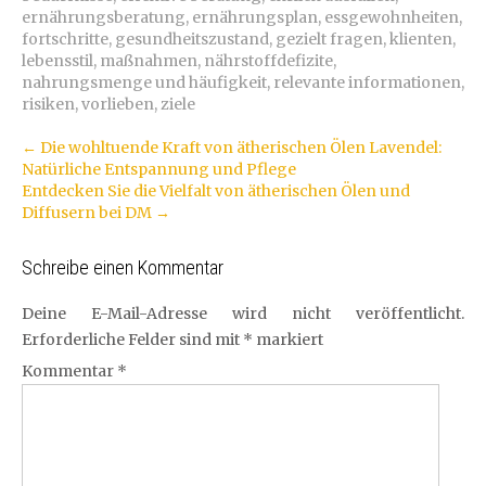
ernährungsberatung
,
ernährungsplan
,
essgewohnheiten
,
fortschritte
,
gesundheitszustand
,
gezielt fragen
,
klienten
,
lebensstil
,
maßnahmen
,
nährstoffdefizite
,
nahrungsmenge und häufigkeit
,
relevante informationen
,
risiken
,
vorlieben
,
ziele
Artikel-
←
Die wohltuende Kraft von ätherischen Ölen Lavendel:
Natürliche Entspannung und Pflege
Navigation
Entdecken Sie die Vielfalt von ätherischen Ölen und
Diffusern bei DM
→
Schreibe einen Kommentar
Deine E-Mail-Adresse wird nicht veröffentlicht.
Erforderliche Felder sind mit
*
markiert
Kommentar
*