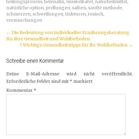
heilungsprozess
,
helenalin
,
muskelkater
,
naturheilmittel
,
natürliche option
,
prellungen
,
salben
,
sanfte methode
,
schmerzen
,
schwellungen
,
tinkturen
,
toxisch
,
verstauchungen
Artikel-
←
Die Bedeutung von individueller Ernährungsberatung
für Ihre Gesundheit und Wohlbefinden
Navigation
7 Wichtige Gesundheitstipps für Ihr Wohlbefinden
→
Schreibe einen Kommentar
Deine E-Mail-Adresse wird nicht veröffentlicht.
Erforderliche Felder sind mit
*
markiert
Kommentar
*