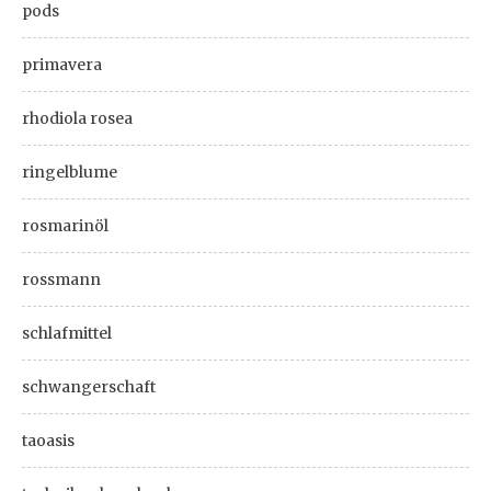
pods
primavera
rhodiola rosea
ringelblume
rosmarinöl
rossmann
schlafmittel
schwangerschaft
taoasis