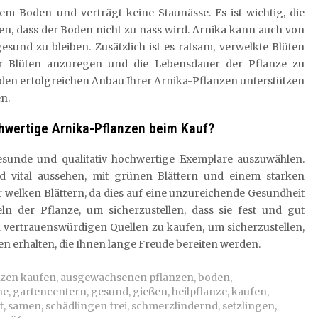
em Boden und verträgt keine Staunässe. Es ist wichtig, die
en, dass der Boden nicht zu nass wird. Arnika kann auch von
sund zu bleiben. Zusätzlich ist es ratsam, verwelkte Blüten
r Blüten anzuregen und die Lebensdauer der Pflanze zu
e den erfolgreichen Anbau Ihrer Arnika-Pflanzen unterstützen
en.
chwertige Arnika-Pflanzen beim Kauf?
esunde und qualitativ hochwertige Exemplare auszuwählen.
nd vital aussehen, mit grünen Blättern und einem starken
 welken Blättern, da dies auf eine unzureichende Gesundheit
n der Pflanze, um sicherzustellen, dass sie fest und gut
on vertrauenswürdigen Quellen zu kaufen, um sicherzustellen,
en erhalten, die Ihnen lange Freude bereiten werden.
nzen kaufen
,
ausgewachsenen pflanzen
,
boden
,
he
,
gartencentern
,
gesund
,
gießen
,
heilpflanze
,
kaufen
,
t
,
samen
,
schädlingen frei
,
schmerzlindernd
,
setzlingen
,