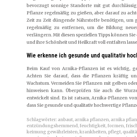
bevorzugt sonnige Standorte mit gut durchlässig
Pflanze regelmäßig zu gießen, aber darauf zu acht
Zeit zu Zeit düngende Nährstoffe benötigen, um ge
regelmäßig zu entfernen, um die Bildung neue
verlängern. Mit diesen speziellen Tipps können Si
und ihre Schönheit und Heilkraft voll entfalten lass
Wie erkenne ich gesunde und qualitativ ho
Beim Kauf von Arnika-Pflanzen ist es wichtig, g
Achten Sie darauf, dass die Pflanzen kräftig u
Wachstum. Vermeiden Sie Pflanzen mit gelben oder
hinweisen kann. Überprüfen Sie auch die Wurzel
entwickelt sind. Es ist ratsam, Arnika-Pflanzen v
dass Sie gesunde und qualitativ hochwertige Pflanz
Schlagwörter:
anbaut
,
arnika pflanzen
,
arnika pfla
entzündungshemmend
,
feuchtigkeit
,
formen
,
frisc
keimung gewährleisten
,
krankheiten
,
pflegt
,
qualitä