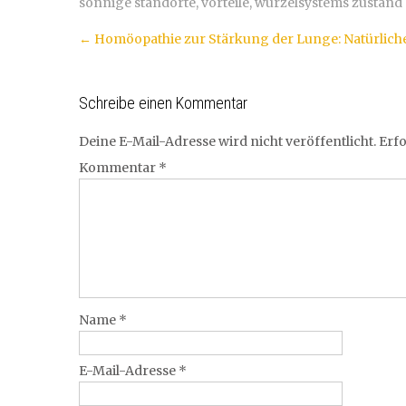
sonnige standorte
,
vorteile
,
wurzelsystems zustand
Artikel-
←
Homöopathie zur Stärkung der Lunge: Natürlich
Navigation
Schreibe einen Kommentar
Deine E-Mail-Adresse wird nicht veröffentlicht.
Erfo
Kommentar
*
Name
*
E-Mail-Adresse
*