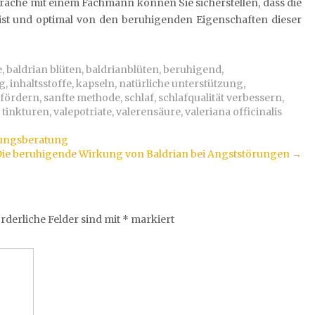
sprache mit einem Fachmann können Sie sicherstellen, dass die
ist und optimal von den beruhigenden Eigenschaften dieser
e
,
baldrian blüten
,
baldrianblüten
,
beruhigend
,
g
,
inhaltsstoffe
,
kapseln
,
natürliche unterstützung
,
 fördern
,
sanfte methode
,
schlaf
,
schlafqualität verbessern
,
,
tinkturen
,
valepotriate
,
valerensäure
,
valeriana officinalis
rungsberatung
ie beruhigende Wirkung von Baldrian bei Angststörungen
→
rderliche Felder sind mit
*
markiert