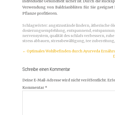
individuelle Gesundheit sicher ist. Durch die Rück
Verwendung von Baldrianblüten für Sie geeignet 
Pflanze profitieren.
Schlagwörter:
angstzustände lindern
,
ätherische öl
dosierungsempfehlung
,
entspannend
,
entspannun
nervensystem
,
qualität des schlafs verbessern
,
ruhe
stress abbauen
,
stressbewältigung
,
tee zubereitung
Artikel-
←
Optimales Wohlbefinden durch Ayurveda Ernäh
D
Navigation
Schreibe einen Kommentar
Deine E-Mail-Adresse wird nicht veröffentlicht.
Erfo
Kommentar
*