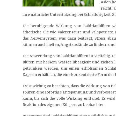
Asien he
reicht J
ihre natürliche Unterstützung bei Schlaflosigkeit, 
Die beruhigende Wirkung von Baldrianblüten wir
ätherische Öle wie Valerensäure und Valepotriat
das Nervensystem, was dazu beiträgt, Stress abzu
können auch helfen, Angstzustände zu lindern und 
Die Anwendung von Baldrianblüten ist vielfältig. 
Blüten mit heißem Wasser übergießt und ziehen 
getrunken werden, um einen erholsamen Schlaf z
Kapseln erhältlich, die eine konzentrierte Form de
Es ist wichtig zu beachten, dass die Wirkung von B
spüren eine sofortige Entspannung und verbesserte
kann, bis sich die volle Wirkung entfaltet. Es wi
Reaktion des eigenen Körpers zu beobachten.