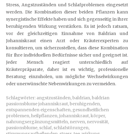
Stress, Angstzuständen und Schlafproblemen eingesetzt
werden. Die Kombination dieser beiden Pflanzen kann
synergistische Effekte haben und sich gegenseitig in ihrer
beruhigenden Wirkung verstärken. Es ist jedoch ratsam,
vor der gleichzeitigen Einnahme von Baldrian und
Johanniskraut einen Arzt oder Kräuterexperten zu
konsultieren, um sicherzustellen, dass diese Kombination
für Ihre individuellen Bedürfnisse sicher und geeignet ist.
Jeder Mensch reagiert unterschiedlich auf
Kräuterpräparate, daher ist es wichtig, professionelle
Beratung einzuholen, um mögliche Wechselwirkungen
oder unerwünschte Nebenwirkungen zu vermeiden.
Schlagwörter:
angstzuständen
,
baldrian
,
baldrian
passionsblume johanniskraut
,
beruhigenden
,
entspannenden eigenschaften
,
gesundheitlichen
problemen
,
heilpflanzen
,
johanniskraut
,
körper
,
nahrungsergänzungsmitteln
,
nerven
,
nervosität
,
passionsblume
,
schlaf
,
schlafstörungen
,
stimmungsaufhellenden
,
stress
,
tee
,
wirkung