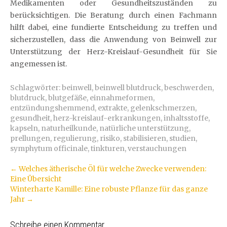
Medikamenten oder Gesundheitszuständen zu
berücksichtigen. Die Beratung durch einen Fachmann
hilft dabei, eine fundierte Entscheidung zu treffen und
sicherzustellen, dass die Anwendung von Beinwell zur
Unterstützung der Herz-Kreislauf-Gesundheit für Sie
angemessen ist.
Schlagwörter:
beinwell
,
beinwell blutdruck
,
beschwerden
,
blutdruck
,
blutgefäße
,
einnahmeformen
,
entzündungshemmend
,
extrakte
,
gelenkschmerzen
,
gesundheit
,
herz-kreislauf-erkrankungen
,
inhaltsstoffe
,
kapseln
,
naturheilkunde
,
natürliche unterstützung
,
prellungen
,
regulierung
,
risiko
,
stabilisieren
,
studien
,
symphytum officinale
,
tinkturen
,
verstauchungen
Artikel-
←
Welches ätherische Öl für welche Zwecke verwenden:
Eine Übersicht
Navigation
Winterharte Kamille: Eine robuste Pflanze für das ganze
Jahr
→
Schreibe einen Kommentar