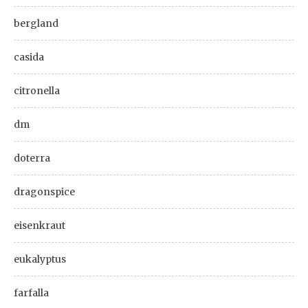
bergland
casida
citronella
dm
doterra
dragonspice
eisenkraut
eukalyptus
farfalla