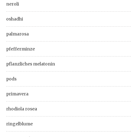
neroli
oshadhi
palmarosa
pfefferminze
pflanzliches melatonin
pods
primavera
rhodiola rosea
ringelblume