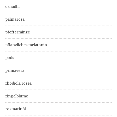
oshadhi
palmarosa
pfefferminze
pflanzliches melatonin
pods
primavera
rhodiola rosea
ringelblume
rosmarinöl