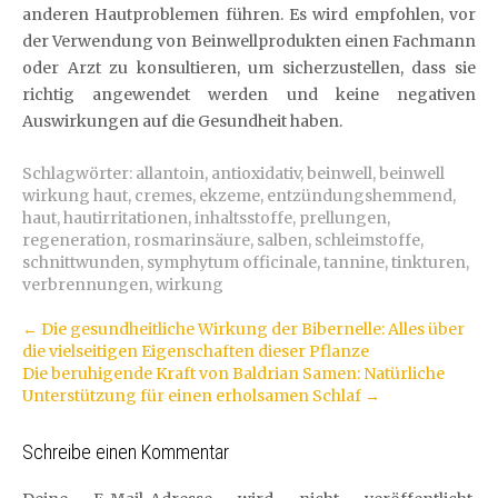
anderen Hautproblemen führen. Es wird empfohlen, vor
der Verwendung von Beinwellprodukten einen Fachmann
oder Arzt zu konsultieren, um sicherzustellen, dass sie
richtig angewendet werden und keine negativen
Auswirkungen auf die Gesundheit haben.
Schlagwörter:
allantoin
,
antioxidativ
,
beinwell
,
beinwell
wirkung haut
,
cremes
,
ekzeme
,
entzündungshemmend
,
haut
,
hautirritationen
,
inhaltsstoffe
,
prellungen
,
regeneration
,
rosmarinsäure
,
salben
,
schleimstoffe
,
schnittwunden
,
symphytum officinale
,
tannine
,
tinkturen
,
verbrennungen
,
wirkung
Artikel-
←
Die gesundheitliche Wirkung der Bibernelle: Alles über
die vielseitigen Eigenschaften dieser Pflanze
Navigation
Die beruhigende Kraft von Baldrian Samen: Natürliche
Unterstützung für einen erholsamen Schlaf
→
Schreibe einen Kommentar