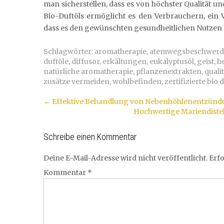
man sicherstellen, dass es von höchster Qualität un
Bio-Duftöls ermöglicht es den Verbrauchern, ein 
dass es den gewünschten gesundheitlichen Nutzen b
Schlagwörter:
aromatherapie
,
atemwegsbeschwer
duftöle
,
diffusor
,
erkältungen
,
eukalyptusöl
,
geist
,
h
natürliche aromatherapie
,
pflanzenextrakten
,
quali
zusätze vermeiden
,
wohlbefinden
,
zertifizierte bio 
Artikel-
←
Effektive Behandlung von Nebenhöhlenentzündu
Hochwertige Mariendistel
Navigation
Schreibe einen Kommentar
Deine E-Mail-Adresse wird nicht veröffentlicht.
Erfo
Kommentar
*