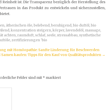
d Reinheit ist. Die Transparenz bezüglich der Herstellung des
Vertrauen in das Produkt zu entwickeln und sicherzustellen,
ietet.
den
,
ätherischen öle
,
belebend
,
beruhigend
,
bio duftöl
,
bio
eilend
,
konzentration steigern
,
körper
,
lavendelöl
,
massage
,
tät achten
,
raumduft
,
schlaf
,
seele
,
stressabbau
,
synthetische
duftöle
,
zertifizierungen 'bio
ng mit Homöopathie: Sanfte Linderung für Beschwerden
 Samen kaufen: Tipps für den Kauf von Qualitätsprodukten
→
rderliche Felder sind mit
*
markiert