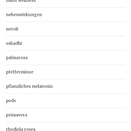
natur wellness
nebenwirkungen
neroli
oshadhi
palmarosa
pfefferminze
pflanzliches melatonin
pods
primavera
rhodiola rosea