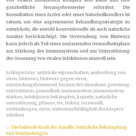
ganzheitliche Herangehensweise erfordert. Die
Konsultation eines Arztes oder eines Naturheilkundlers ist
ratsam, um eine angemessene Behandlungsstrategie zu
entwickeln, die sowohl konventionelle als auch natürliche
Ansätze berücksichtigt. Die Verwendung von Blutwurz
kann jedoch als Teil eines umfassenden Gesundheitsplans
zur Stärkung des Immunsystems und zur Unterstützung
der Genesung von viralen Infektionen sinnvoll sein.
Schlagwörter:
antivirale eigenschaften
,
ausbreitung von
viren
,
blutwurz
,
blutwurz gegen viren
,
entzündungshemmend
,
formen der einnahme
,
genesung
unterstützen
,
gesundheit
,
immunsystem
,
immunsystem
stärken
,
infektionen bekämpfen
,
kapseln
,
natürliche
unterstützung
,
pflanze
,
tee
,
tinktur
,
tormentill
,
verbindungen
,
viren
,
widerstandsfähigkeit des körpers
erhöhen
Artikel-
←
Die heilende Kraft der Kamille: Natürliche Bekämpfung
von Entzündungen
Navigation