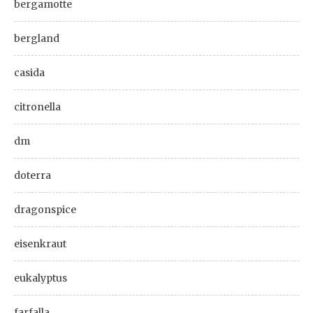
bergamotte
bergland
casida
citronella
dm
doterra
dragonspice
eisenkraut
eukalyptus
farfalla