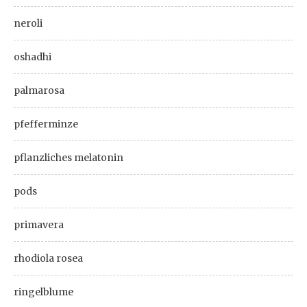
neroli
oshadhi
palmarosa
pfefferminze
pflanzliches melatonin
pods
primavera
rhodiola rosea
ringelblume