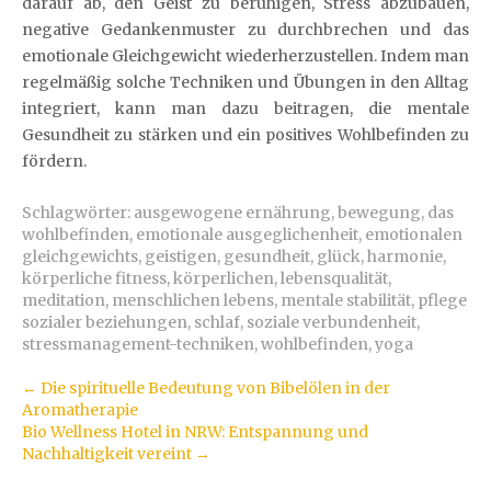
darauf ab, den Geist zu beruhigen, Stress abzubauen,
negative Gedankenmuster zu durchbrechen und das
emotionale Gleichgewicht wiederherzustellen. Indem man
regelmäßig solche Techniken und Übungen in den Alltag
integriert, kann man dazu beitragen, die mentale
Gesundheit zu stärken und ein positives Wohlbefinden zu
fördern.
Schlagwörter:
ausgewogene ernährung
,
bewegung
,
das
wohlbefinden
,
emotionale ausgeglichenheit
,
emotionalen
gleichgewichts
,
geistigen
,
gesundheit
,
glück
,
harmonie
,
körperliche fitness
,
körperlichen
,
lebensqualität
,
meditation
,
menschlichen lebens
,
mentale stabilität
,
pflege
sozialer beziehungen
,
schlaf
,
soziale verbundenheit
,
stressmanagement-techniken
,
wohlbefinden
,
yoga
Artikel-
←
Die spirituelle Bedeutung von Bibelölen in der
Aromatherapie
Navigation
Bio Wellness Hotel in NRW: Entspannung und
Nachhaltigkeit vereint
→