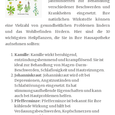
Jahrhunderten zur Behandlung
verschiedener Beschwerden und
Krankheiten eingesetzt. Ihre
natürlichen Wirkstoffe können
eine Vielzahl von gesundheitlichen Problemen lindern
und das Wohlbefinden fördern. Hier sind die 10
wichtigsten Heilpflanzen, die Sie in Ihre Hausapotheke
aufnehmen sollten:
Kamille:
Kamille wirkt beruhigend,
entzündungshemmend und krampflösend. Sie ist
ideal zur Behandlung von Magen-Darm-
Beschwerden, Schlaflosigkeit und Hautreizungen.
Johanniskraut:
Johanniskraut wird oft bei
Depressionen, Angstzuständen und
Schlafstörungen eingesetzt. Es hat
stimmungsaufhellende Eigenschaften und kann
auch bei Hautproblemen helfen.
Pfefferminze:
Pfefferminze ist bekannt für ihre
kühlende Wirkung und hilft bei
Verdauungsbeschwerden, Kopfschmerzen und