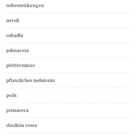
nebenwirkungen
neroli
oshadhi
palmarosa
pfefferminze
pflanzliches melatonin
pods
primavera
rhodiola rosea