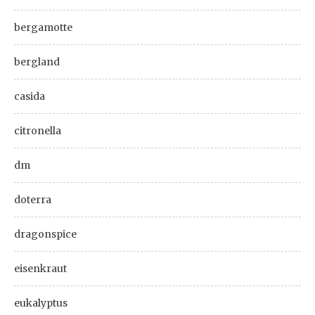
bergamotte
bergland
casida
citronella
dm
doterra
dragonspice
eisenkraut
eukalyptus