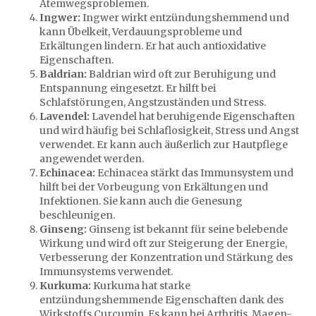
Atemwegsproblemen.
Ingwer:
Ingwer wirkt entzündungshemmend und
kann Übelkeit, Verdauungsprobleme und
Erkältungen lindern. Er hat auch antioxidative
Eigenschaften.
Baldrian:
Baldrian wird oft zur Beruhigung und
Entspannung eingesetzt. Er hilft bei
Schlafstörungen, Angstzuständen und Stress.
Lavendel:
Lavendel hat beruhigende Eigenschaften
und wird häufig bei Schlaflosigkeit, Stress und Angst
verwendet. Er kann auch äußerlich zur Hautpflege
angewendet werden.
Echinacea:
Echinacea stärkt das Immunsystem und
hilft bei der Vorbeugung von Erkältungen und
Infektionen. Sie kann auch die Genesung
beschleunigen.
Ginseng:
Ginseng ist bekannt für seine belebende
Wirkung und wird oft zur Steigerung der Energie,
Verbesserung der Konzentration und Stärkung des
Immunsystems verwendet.
Kurkuma:
Kurkuma hat starke
entzündungshemmende Eigenschaften dank des
Wirkstoffs Curcumin. Es kann bei Arthritis, Magen-