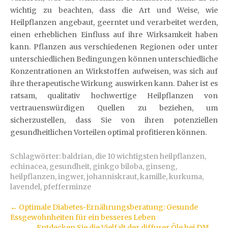
wichtig zu beachten, dass die Art und Weise, wie
Heilpflanzen angebaut, geerntet und verarbeitet werden,
einen erheblichen Einfluss auf ihre Wirksamkeit haben
kann. Pflanzen aus verschiedenen Regionen oder unter
unterschiedlichen Bedingungen können unterschiedliche
Konzentrationen an Wirkstoffen aufweisen, was sich auf
ihre therapeutische Wirkung auswirken kann. Daher ist es
ratsam, qualitativ hochwertige Heilpflanzen von
vertrauenswürdigen Quellen zu beziehen, um
sicherzustellen, dass Sie von ihren potenziellen
gesundheitlichen Vorteilen optimal profitieren können.
Schlagwörter:
baldrian
,
die 10 wichtigsten heilpflanzen
,
echinacea
,
gesundheit
,
ginkgo biloba
,
ginseng
,
heilpflanzen
,
ingwer
,
johanniskraut
,
kamille
,
kurkuma
,
lavendel
,
pfefferminze
Artikel-
←
Optimale Diabetes-Ernährungsberatung: Gesunde
Essgewohnheiten für ein besseres Leben
Navigation
Entdecken Sie die Vielfalt der diffuser Öle bei DM
→