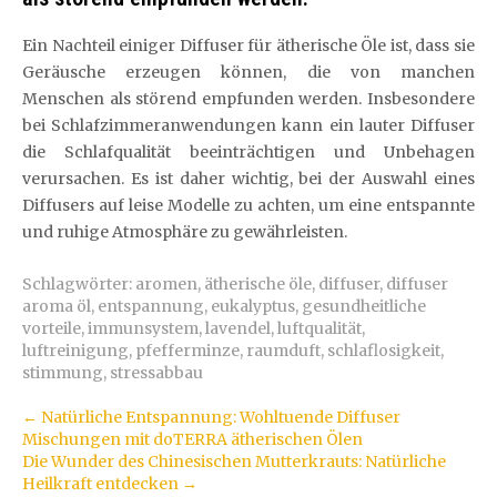
Ein Nachteil einiger Diffuser für ätherische Öle ist, dass sie
Geräusche erzeugen können, die von manchen
Menschen als störend empfunden werden. Insbesondere
bei Schlafzimmeranwendungen kann ein lauter Diffuser
die Schlafqualität beeinträchtigen und Unbehagen
verursachen. Es ist daher wichtig, bei der Auswahl eines
Diffusers auf leise Modelle zu achten, um eine entspannte
und ruhige Atmosphäre zu gewährleisten.
Schlagwörter:
aromen
,
ätherische öle
,
diffuser
,
diffuser
aroma öl
,
entspannung
,
eukalyptus
,
gesundheitliche
vorteile
,
immunsystem
,
lavendel
,
luftqualität
,
luftreinigung
,
pfefferminze
,
raumduft
,
schlaflosigkeit
,
stimmung
,
stressabbau
Artikel-
←
Natürliche Entspannung: Wohltuende Diffuser
Mischungen mit doTERRA ätherischen Ölen
Navigation
Die Wunder des Chinesischen Mutterkrauts: Natürliche
Heilkraft entdecken
→