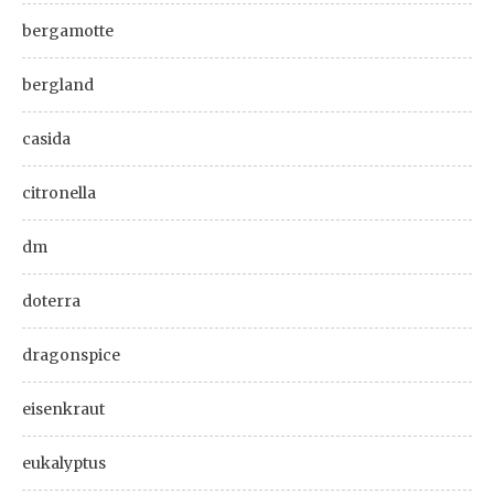
bergamotte
bergland
casida
citronella
dm
doterra
dragonspice
eisenkraut
eukalyptus