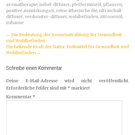
aromatherapie
,
nebel-diffuser
,
pfefferminzöl
,
pflanzen
,
positive auswirkungen
,
reine ätherische öle
,
ultraschall-
diffuser
,
verdunster-diffuser
,
wohlbefinden
,
zitronenöl
,
zuhause
Artikel-
←
Die Bedeutung der Sonnenstrahlung für Gesundheit
und Wohlbefinden
Navigation
Die heilende Kraft der Natur: Heilmittel für Gesundheit und
Wohlbefinden
→
Schreibe einen Kommentar
Deine E-Mail-Adresse wird nicht veröffentlicht.
Erforderliche Felder sind mit
*
markiert
Kommentar
*