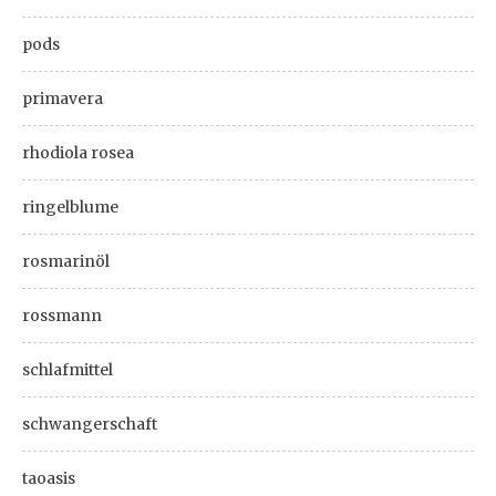
pods
primavera
rhodiola rosea
ringelblume
rosmarinöl
rossmann
schlafmittel
schwangerschaft
taoasis