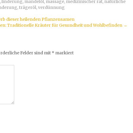
,
linderung
,
mandelöl
,
massage
,
medizinischer rat
,
natürliche
inderung
,
trägeröl
,
verdünnung
erb dieser heilenden Pflanzensamen
en: Traditionelle Kräuter für Gesundheit und Wohlbefinden
→
rderliche Felder sind mit
*
markiert