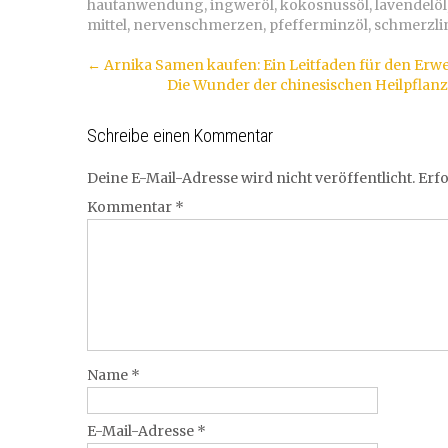
hautanwendung
,
ingweröl
,
kokosnussöl
,
lavendelöl
mittel
,
nervenschmerzen
,
pfefferminzöl
,
schmerzl
Artikel-
←
Arnika Samen kaufen: Ein Leitfaden für den Erw
Die Wunder der chinesischen Heilpflanz
Navigation
Schreibe einen Kommentar
Deine E-Mail-Adresse wird nicht veröffentlicht.
Erfo
Kommentar
*
Name
*
E-Mail-Adresse
*