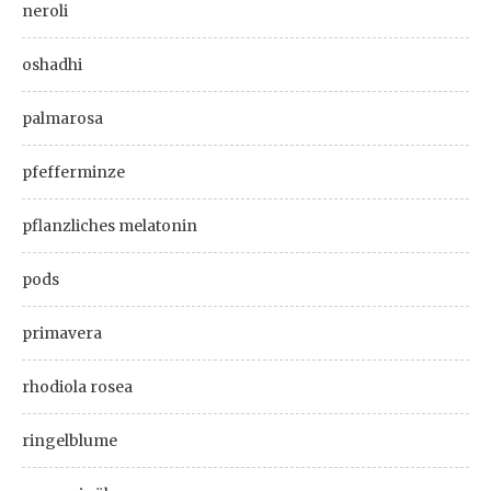
neroli
oshadhi
palmarosa
pfefferminze
pflanzliches melatonin
pods
primavera
rhodiola rosea
ringelblume