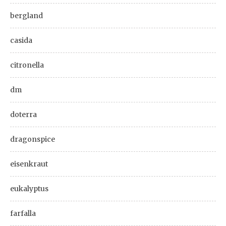
bergland
casida
citronella
dm
doterra
dragonspice
eisenkraut
eukalyptus
farfalla