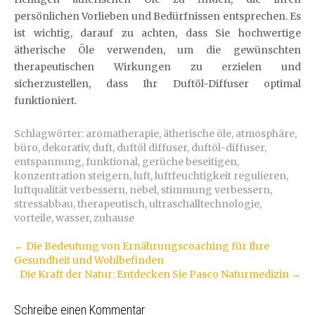
persönlichen Vorlieben und Bedürfnissen entsprechen. Es
ist wichtig, darauf zu achten, dass Sie hochwertige
ätherische Öle verwenden, um die gewünschten
therapeutischen Wirkungen zu erzielen und
sicherzustellen, dass Ihr Duftöl-Diffuser optimal
funktioniert.
Schlagwörter:
aromatherapie
,
ätherische öle
,
atmosphäre
,
büro
,
dekorativ
,
duft
,
duftöl diffuser
,
duftöl-diffuser
,
entspannung
,
funktional
,
gerüche beseitigen
,
konzentration steigern
,
luft
,
luftfeuchtigkeit regulieren
,
luftqualität verbessern
,
nebel
,
stimmung verbessern
,
stressabbau
,
therapeutisch
,
ultraschalltechnologie
,
vorteile
,
wasser
,
zuhause
Artikel-
←
Die Bedeutung von Ernährungscoaching für Ihre
Gesundheit und Wohlbefinden
Navigation
Die Kraft der Natur: Entdecken Sie Pasco Naturmedizin
→
Schreibe einen Kommentar