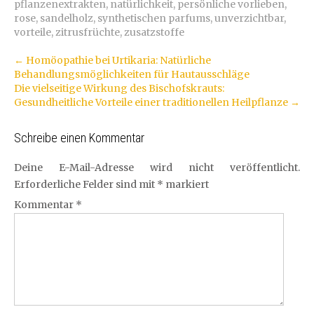
pflanzenextrakten
,
natürlichkeit
,
persönliche vorlieben
,
rose
,
sandelholz
,
synthetischen parfums
,
unverzichtbar
,
vorteile
,
zitrusfrüchte
,
zusatzstoffe
Artikel-
←
Homöopathie bei Urtikaria: Natürliche
Behandlungsmöglichkeiten für Hautausschläge
Navigation
Die vielseitige Wirkung des Bischofskrauts:
Gesundheitliche Vorteile einer traditionellen Heilpflanze
→
Schreibe einen Kommentar
Deine E-Mail-Adresse wird nicht veröffentlicht.
Erforderliche Felder sind mit
*
markiert
Kommentar
*