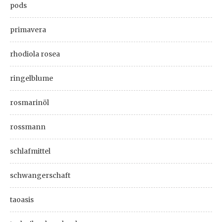
pods
primavera
rhodiola rosea
ringelblume
rosmarinöl
rossmann
schlafmittel
schwangerschaft
taoasis