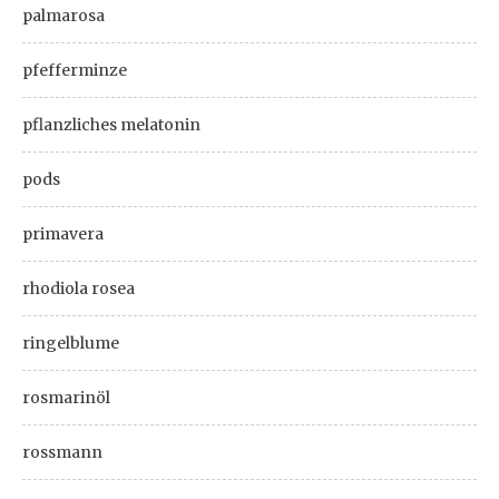
palmarosa
pfefferminze
pflanzliches melatonin
pods
primavera
rhodiola rosea
ringelblume
rosmarinöl
rossmann