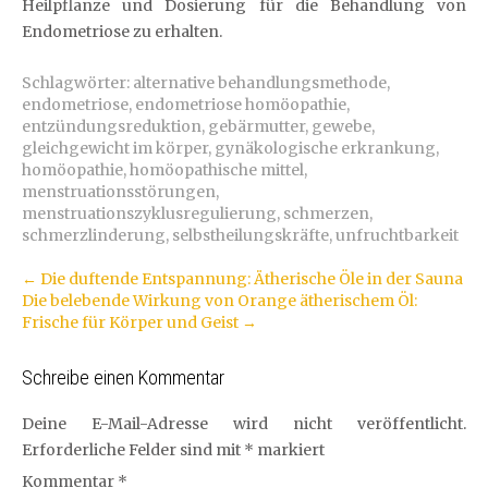
Heilpflanze und Dosierung für die Behandlung von
Endometriose zu erhalten.
Schlagwörter:
alternative behandlungsmethode
,
endometriose
,
endometriose homöopathie
,
entzündungsreduktion
,
gebärmutter
,
gewebe
,
gleichgewicht im körper
,
gynäkologische erkrankung
,
homöopathie
,
homöopathische mittel
,
menstruationsstörungen
,
menstruationszyklusregulierung
,
schmerzen
,
schmerzlinderung
,
selbstheilungskräfte
,
unfruchtbarkeit
Artikel-
←
Die duftende Entspannung: Ätherische Öle in der Sauna
Die belebende Wirkung von Orange ätherischem Öl:
Navigation
Frische für Körper und Geist
→
Schreibe einen Kommentar
Deine E-Mail-Adresse wird nicht veröffentlicht.
Erforderliche Felder sind mit
*
markiert
Kommentar
*