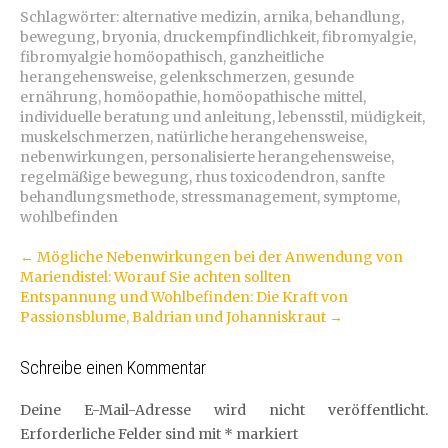
Schlagwörter:
alternative medizin
,
arnika
,
behandlung
,
bewegung
,
bryonia
,
druckempfindlichkeit
,
fibromyalgie
,
fibromyalgie homöopathisch
,
ganzheitliche
herangehensweise
,
gelenkschmerzen
,
gesunde
ernährung
,
homöopathie
,
homöopathische mittel
,
individuelle beratung und anleitung
,
lebensstil
,
müdigkeit
,
muskelschmerzen
,
natürliche herangehensweise
,
nebenwirkungen
,
personalisierte herangehensweise
,
regelmäßige bewegung
,
rhus toxicodendron
,
sanfte
behandlungsmethode
,
stressmanagement
,
symptome
,
wohlbefinden
Artikel-
←
Mögliche Nebenwirkungen bei der Anwendung von
Mariendistel: Worauf Sie achten sollten
Navigation
Entspannung und Wohlbefinden: Die Kraft von
Passionsblume, Baldrian und Johanniskraut
→
Schreibe einen Kommentar
Deine E-Mail-Adresse wird nicht veröffentlicht.
Erforderliche Felder sind mit
*
markiert