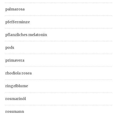
palmarosa
pfefferminze
pflanzliches melatonin
pods
primavera
rhodiola rosea
ringelblume
rosmarinöl
rossmann