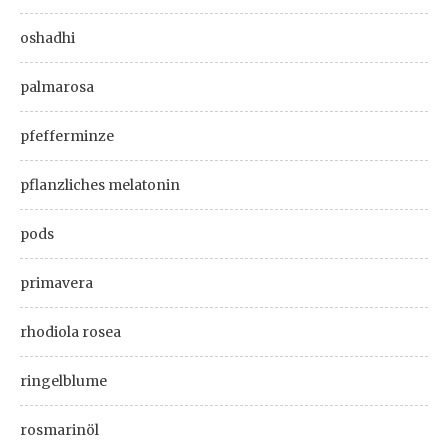
oshadhi
palmarosa
pfefferminze
pflanzliches melatonin
pods
primavera
rhodiola rosea
ringelblume
rosmarinöl