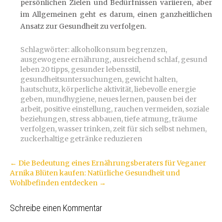
persönlichen Zielen und Bedürfnissen variieren, aber
im Allgemeinen geht es darum, einen ganzheitlichen
Ansatz zur Gesundheit zu verfolgen.
Schlagwörter:
alkoholkonsum begrenzen
,
ausgewogene ernährung
,
ausreichend schlaf
,
gesund
leben 20 tipps
,
gesunder lebensstil
,
gesundheitsuntersuchungen
,
gewicht halten
,
hautschutz
,
körperliche aktivität
,
liebevolle energie
geben
,
mundhygiene
,
neues lernen
,
pausen bei der
arbeit
,
positive einstellung
,
rauchen vermeiden
,
soziale
beziehungen
,
stress abbauen
,
tiefe atmung
,
träume
verfolgen
,
wasser trinken
,
zeit für sich selbst nehmen
,
zuckerhaltige getränke reduzieren
Artikel-
←
Die Bedeutung eines Ernährungsberaters für Veganer
Arnika Blüten kaufen: Natürliche Gesundheit und
Navigation
Wohlbefinden entdecken
→
Schreibe einen Kommentar