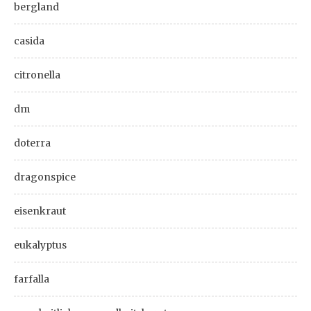
bergland
casida
citronella
dm
doterra
dragonspice
eisenkraut
eukalyptus
farfalla