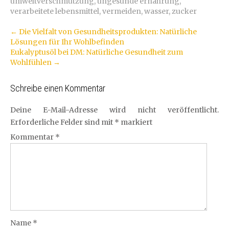
umweltverschmutzung
,
ungesunde ernährung
,
verarbeitete lebensmittel
,
vermeiden
,
wasser
,
zucker
Artikel-
←
Die Vielfalt von Gesundheitsprodukten: Natürliche
Lösungen für Ihr Wohlbefinden
Navigation
Eukalyptusöl bei DM: Natürliche Gesundheit zum
Wohlfühlen
→
Schreibe einen Kommentar
Deine E-Mail-Adresse wird nicht veröffentlicht.
Erforderliche Felder sind mit
*
markiert
Kommentar
*
Name
*