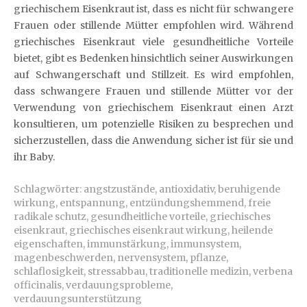
griechischem Eisenkraut ist, dass es nicht für schwangere
Frauen oder stillende Mütter empfohlen wird. Während
griechisches Eisenkraut viele gesundheitliche Vorteile
bietet, gibt es Bedenken hinsichtlich seiner Auswirkungen
auf Schwangerschaft und Stillzeit. Es wird empfohlen,
dass schwangere Frauen und stillende Mütter vor der
Verwendung von griechischem Eisenkraut einen Arzt
konsultieren, um potenzielle Risiken zu besprechen und
sicherzustellen, dass die Anwendung sicher ist für sie und
ihr Baby.
Schlagwörter:
angstzustände
,
antioxidativ
,
beruhigende
wirkung
,
entspannung
,
entzündungshemmend
,
freie
radikale schutz
,
gesundheitliche vorteile
,
griechisches
eisenkraut
,
griechisches eisenkraut wirkung
,
heilende
eigenschaften
,
immunstärkung
,
immunsystem
,
magenbeschwerden
,
nervensystem
,
pflanze
,
schlaflosigkeit
,
stressabbau
,
traditionelle medizin
,
verbena
officinalis
,
verdauungsprobleme
,
verdauungsunterstützung