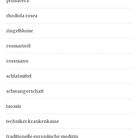
primavera
rhodiola rosea
ringelblume
rosmarinöl
rossmann
schlafmittel
schwangerschaft
taoasis
techniker krankenkasse
traditionelle europäische medizin