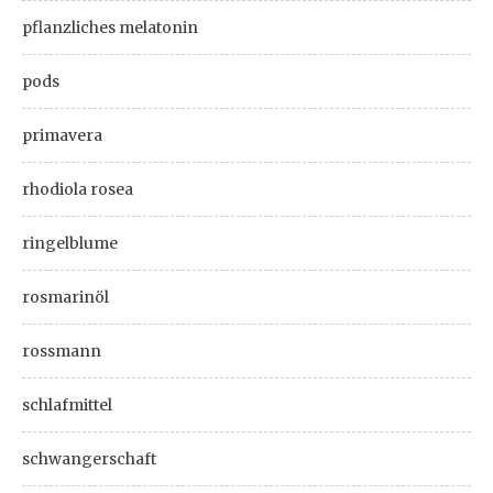
pflanzliches melatonin
pods
primavera
rhodiola rosea
ringelblume
rosmarinöl
rossmann
schlafmittel
schwangerschaft