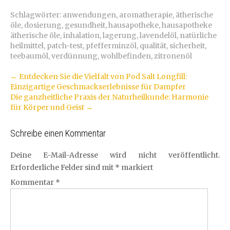
Schlagwörter:
anwendungen
,
aromatherapie
,
ätherische
öle
,
dosierung
,
gesundheit
,
hausapotheke
,
hausapotheke
ätherische öle
,
inhalation
,
lagerung
,
lavendelöl
,
natürliche
heilmittel
,
patch-test
,
pfefferminzöl
,
qualität
,
sicherheit
,
teebaumöl
,
verdünnung
,
wohlbefinden
,
zitronenöl
Artikel-
←
Entdecken Sie die Vielfalt von Pod Salt Longfill:
Einzigartige Geschmackserlebnisse für Dampfer
Navigation
Die ganzheitliche Praxis der Naturheilkunde: Harmonie
für Körper und Geist
→
Schreibe einen Kommentar
Deine E-Mail-Adresse wird nicht veröffentlicht.
Erforderliche Felder sind mit
*
markiert
Kommentar
*