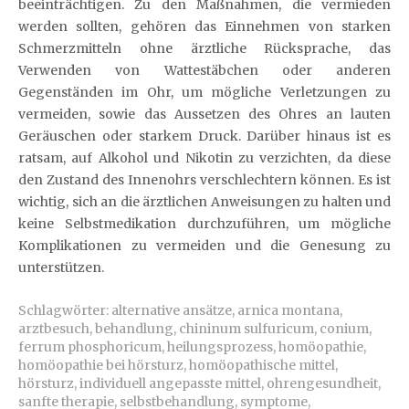
beeinträchtigen. Zu den Maßnahmen, die vermieden
werden sollten, gehören das Einnehmen von starken
Schmerzmitteln ohne ärztliche Rücksprache, das
Verwenden von Wattestäbchen oder anderen
Gegenständen im Ohr, um mögliche Verletzungen zu
vermeiden, sowie das Aussetzen des Ohres an lauten
Geräuschen oder starkem Druck. Darüber hinaus ist es
ratsam, auf Alkohol und Nikotin zu verzichten, da diese
den Zustand des Innenohrs verschlechtern können. Es ist
wichtig, sich an die ärztlichen Anweisungen zu halten und
keine Selbstmedikation durchzuführen, um mögliche
Komplikationen zu vermeiden und die Genesung zu
unterstützen.
Schlagwörter:
alternative ansätze
,
arnica montana
,
arztbesuch
,
behandlung
,
chininum sulfuricum
,
conium
,
ferrum phosphoricum
,
heilungsprozess
,
homöopathie
,
homöopathie bei hörsturz
,
homöopathische mittel
,
hörsturz
,
individuell angepasste mittel
,
ohrengesundheit
,
sanfte therapie
,
selbstbehandlung
,
symptome
,