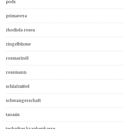
pods
primavera
rhodiola rosea
ringelblume
rosmarinöl
rossmann
schlafmittel
schwangerschaft
taoasis
techniker krankenkasse