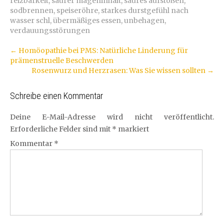
reizbarkeit
,
saurer mageninhalt
,
saures aufstoßen
,
sodbrennen
,
speiseröhre
,
starkes durstgefühl nach
wasser schl
,
übermäßiges essen
,
unbehagen
,
verdauungsstörungen
Artikel-
←
Homöopathie bei PMS: Natürliche Linderung für
prämenstruelle Beschwerden
Navigation
Rosenwurz und Herzrasen: Was Sie wissen sollten
→
Schreibe einen Kommentar
Deine E-Mail-Adresse wird nicht veröffentlicht.
Erforderliche Felder sind mit
*
markiert
Kommentar
*