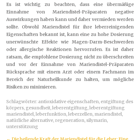
Es ist wichtig zu beachten, dass eine übermäßige
Einnahme von Mariendistel-Präparaten negative
Auswirkungen haben kann und daher vermieden werden
sollte. Obwohl Mariendistel für ihre leberreinigenden
Eigenschaften bekannt ist, kann eine zu hohe Dosierung
unerwünschte Effekte wie Magen-Darm-Beschwerden
oder allergische Reaktionen hervorrufen. Es ist daher
ratsam, die empfohlene Dosierung nicht zu überschreiten
und vor der Einnahme von Mariendistel-Präparaten
Rücksprache mit einem Arzt oder einem Fachmann im
Bereich der Naturheilkunde zu halten, um mögliche
Risiken zu minimieren.
Schlagwörter:
antioxidative eigenschaften
,
entgiftung des
körpers
,
gesundheit
,
leberentgiftung
,
leberentgiftung
mariendistel
,
leberfunktion
,
leberzellen
,
mariendistel
,
natürliche alternative
,
regeneration
,
silymarin
,
unterstützung
Artikel-
←
Die heilende Kraft der Mariendistel für die Leber: Eine