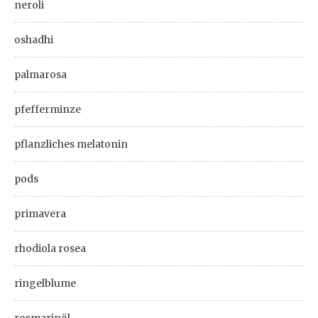
neroli
oshadhi
palmarosa
pfefferminze
pflanzliches melatonin
pods
primavera
rhodiola rosea
ringelblume