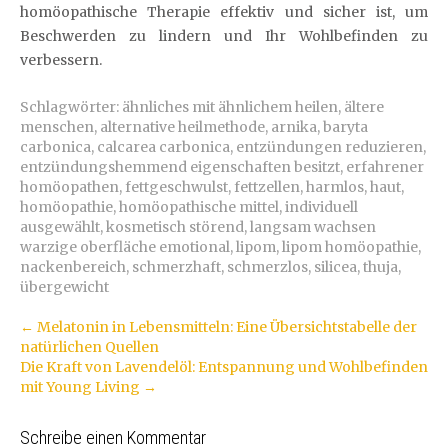
homöopathische Therapie effektiv und sicher ist, um
Beschwerden zu lindern und Ihr Wohlbefinden zu
verbessern.
Schlagwörter:
ähnliches mit ähnlichem heilen
,
ältere
menschen
,
alternative heilmethode
,
arnika
,
baryta
carbonica
,
calcarea carbonica
,
entzündungen reduzieren
,
entzündungshemmend eigenschaften besitzt
,
erfahrener
homöopathen
,
fettgeschwulst
,
fettzellen
,
harmlos
,
haut
,
homöopathie
,
homöopathische mittel
,
individuell
ausgewählt
,
kosmetisch störend
,
langsam wachsen
warzige oberfläche emotional
,
lipom
,
lipom homöopathie
,
nackenbereich
,
schmerzhaft
,
schmerzlos
,
silicea
,
thuja
,
übergewicht
Artikel-
←
Melatonin in Lebensmitteln: Eine Übersichtstabelle der
natürlichen Quellen
Navigation
Die Kraft von Lavendelöl: Entspannung und Wohlbefinden
mit Young Living
→
Schreibe einen Kommentar