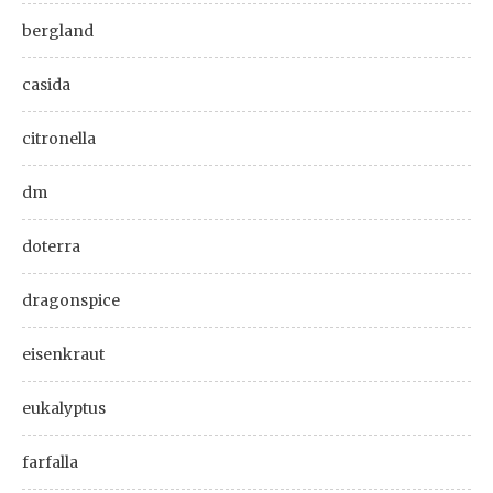
bergland
casida
citronella
dm
doterra
dragonspice
eisenkraut
eukalyptus
farfalla