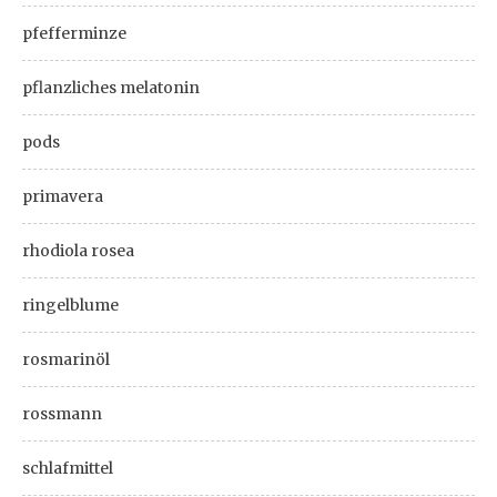
pfefferminze
pflanzliches melatonin
pods
primavera
rhodiola rosea
ringelblume
rosmarinöl
rossmann
schlafmittel