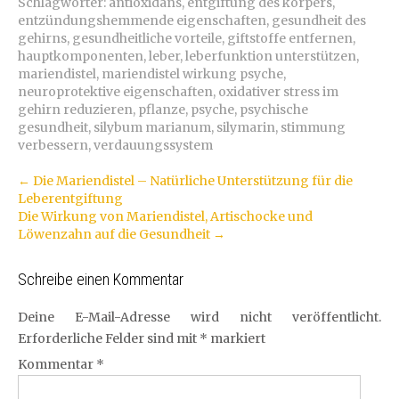
Schlagwörter:
antioxidans
,
entgiftung des körpers
,
entzündungshemmende eigenschaften
,
gesundheit des
gehirns
,
gesundheitliche vorteile
,
giftstoffe entfernen
,
hauptkomponenten
,
leber
,
leberfunktion unterstützen
,
mariendistel
,
mariendistel wirkung psyche
,
neuroprotektive eigenschaften
,
oxidativer stress im
gehirn reduzieren
,
pflanze
,
psyche
,
psychische
gesundheit
,
silybum marianum
,
silymarin
,
stimmung
verbessern
,
verdauungssystem
Artikel-
←
Die Mariendistel – Natürliche Unterstützung für die
Leberentgiftung
Navigation
Die Wirkung von Mariendistel, Artischocke und
Löwenzahn auf die Gesundheit
→
Schreibe einen Kommentar
Deine E-Mail-Adresse wird nicht veröffentlicht.
Erforderliche Felder sind mit
*
markiert
Kommentar
*