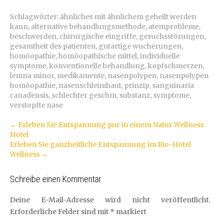
Schlagwörter:
ähnliches mit ähnlichem geheilt werden
kann
,
alternative behandlungsmethode
,
atemprobleme
,
beschwerden
,
chirurgische eingriffe
,
geruchsstörungen
,
gesamtheit des patienten
,
gutartige wucherungen
,
homöopathie
,
homöopathische mittel
,
individuelle
symptome
,
konventionelle behandlung
,
kopfschmerzen
,
lemna minor
,
medikamente
,
nasenpolypen
,
nasenpolypen
homöopathie
,
nasenschleimhaut
,
prinzip
,
sanguinaria
canadensis
,
schlechter geschm
,
substanz
,
symptome
,
verstopfte nase
Artikel-
←
Erleben Sie Entspannung pur in einem Natur Wellness
Hotel
Navigation
Erleben Sie ganzheitliche Entspannung im Bio-Hotel
Wellness
→
Schreibe einen Kommentar
Deine E-Mail-Adresse wird nicht veröffentlicht.
Erforderliche Felder sind mit
*
markiert