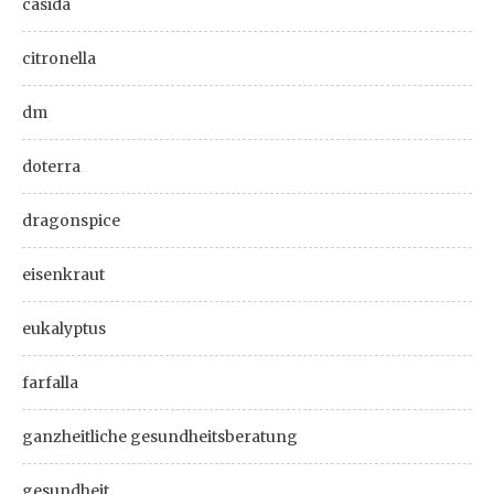
casida
citronella
dm
doterra
dragonspice
eisenkraut
eukalyptus
farfalla
ganzheitliche gesundheitsberatung
gesundheit