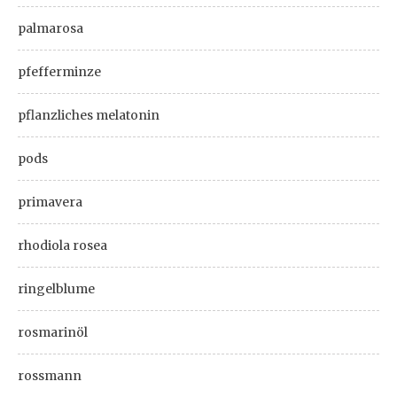
palmarosa
pfefferminze
pflanzliches melatonin
pods
primavera
rhodiola rosea
ringelblume
rosmarinöl
rossmann