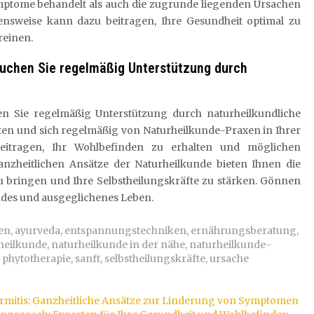
ymptome behandelt als auch die zugrunde liegenden Ursachen
hensweise kann dazu beitragen, Ihre Gesundheit optimal zu
reinen.
suchen Sie regelmäßig Unterstützung durch
n Sie regelmäßig Unterstützung durch naturheilkundliche
hten und sich regelmäßig von Naturheilkunde-Praxen in Ihrer
eitragen, Ihr Wohlbefinden zu erhalten und möglichen
nzheitlichen Ansätze der Naturheilkunde bieten Ihnen die
zu bringen und Ihre Selbstheilungskräfte zu stärken. Gönnen
undes und ausgeglichenes Leben.
den
,
ayurveda
,
entspannungstechniken
,
ernährungsberatung
,
heilkunde
,
naturheilkunde in der nähe
,
naturheilkunde-
,
phytotherapie
,
sanft
,
selbstheilungskräfte
,
ursache
rmitis: Ganzheitliche Ansätze zur Linderung von Symptomen