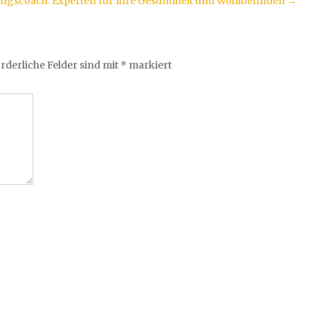
ungscoach: Experten für Ihre Gesundheit und Wohlbefinden
→
rderliche Felder sind mit
*
markiert