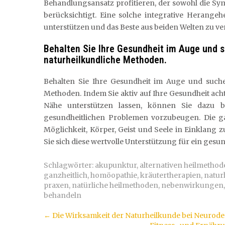
Behandlungsansatz profitieren, der sowohl die S
berücksichtigt. Eine solche integrative Herange
unterstützen und das Beste aus beiden Welten zu ve
Behalten Sie Ihre Gesundheit im Auge und 
naturheilkundliche Methoden.
Behalten Sie Ihre Gesundheit im Auge und suche
Methoden. Indem Sie aktiv auf Ihre Gesundheit ac
Nähe unterstützen lassen, können Sie dazu b
gesundheitlichen Problemen vorzubeugen. Die ga
Möglichkeit, Körper, Geist und Seele in Einklang 
Sie sich diese wertvolle Unterstützung für ein ges
Schlagwörter:
akupunktur
,
alternativen heilmetho
ganzheitlich
,
homöopathie
,
kräutertherapien
,
natur
praxen
,
natürliche heilmethoden
,
nebenwirkungen
behandeln
Artikel-
←
Die Wirksamkeit der Naturheilkunde bei Neurode