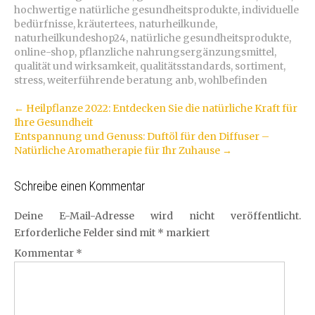
hochwertige natürliche gesundheitsprodukte
,
individuelle
bedürfnisse
,
kräutertees
,
naturheilkunde
,
naturheilkundeshop24
,
natürliche gesundheitsprodukte
,
online-shop
,
pflanzliche nahrungsergänzungsmittel
,
qualität und wirksamkeit
,
qualitätsstandards
,
sortiment
,
stress
,
weiterführende beratung anb
,
wohlbefinden
Artikel-
←
Heilpflanze 2022: Entdecken Sie die natürliche Kraft für
Ihre Gesundheit
Navigation
Entspannung und Genuss: Duftöl für den Diffuser –
Natürliche Aromatherapie für Ihr Zuhause
→
Schreibe einen Kommentar
Deine E-Mail-Adresse wird nicht veröffentlicht.
Erforderliche Felder sind mit
*
markiert
Kommentar
*