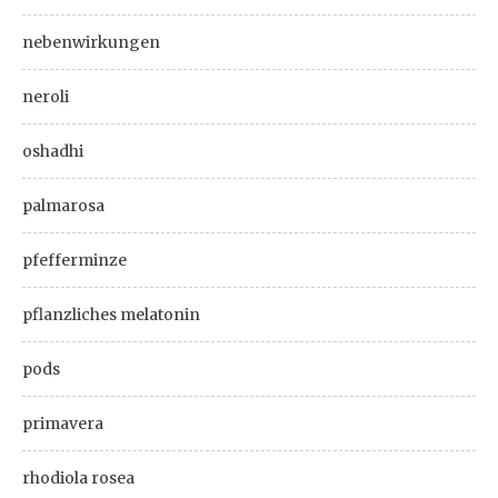
nebenwirkungen
neroli
oshadhi
palmarosa
pfefferminze
pflanzliches melatonin
pods
primavera
rhodiola rosea