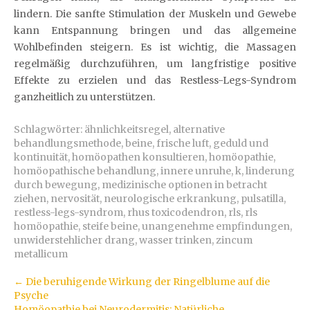
lindern. Die sanfte Stimulation der Muskeln und Gewebe
kann Entspannung bringen und das allgemeine
Wohlbefinden steigern. Es ist wichtig, die Massagen
regelmäßig durchzuführen, um langfristige positive
Effekte zu erzielen und das Restless-Legs-Syndrom
ganzheitlich zu unterstützen.
Schlagwörter:
ähnlichkeitsregel
,
alternative
behandlungsmethode
,
beine
,
frische luft
,
geduld und
kontinuität
,
homöopathen konsultieren
,
homöopathie
,
homöopathische behandlung
,
innere unruhe
,
k
,
linderung
durch bewegung
,
medizinische optionen in betracht
ziehen
,
nervosität
,
neurologische erkrankung
,
pulsatilla
,
restless-legs-syndrom
,
rhus toxicodendron
,
rls
,
rls
homöopathie
,
steife beine
,
unangenehme empfindungen
,
unwiderstehlicher drang
,
wasser trinken
,
zincum
metallicum
Artikel-
←
Die beruhigende Wirkung der Ringelblume auf die
Psyche
Navigation
Homöopathie bei Neurodermitis: Natürliche