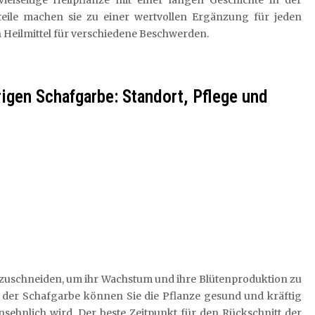
ielseitige Heilpflanze mit einer langen Geschichte in der
orteile machen sie zu einer wertvollen Ergänzung für jeden
 Heilmittel für verschiedene Beschwerden.
rigen Schafgarbe: Standort, Pflege und
zuschneiden, um ihr Wachstum und ihre Blütenproduktion zu
der Schafgarbe können Sie die Pflanze gesund und kräftig
nsehnlich wird. Der beste Zeitpunkt für den Rückschnitt der