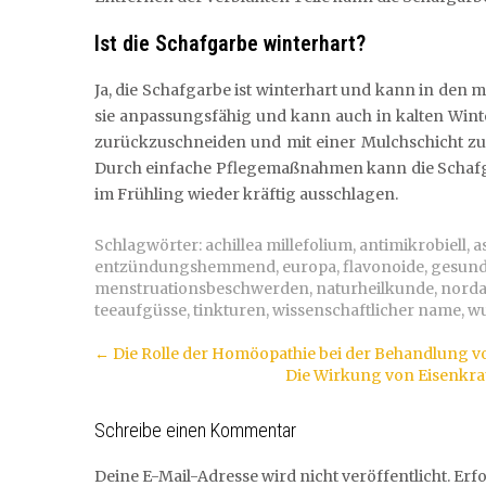
Ist die Schafgarbe winterhart?
Ja, die Schafgarbe ist winterhart und kann in den 
sie anpassungsfähig und kann auch in kalten Winte
zurückzuschneiden und mit einer Mulchschicht zu
Durch einfache Pflegemaßnahmen kann die Schafg
im Frühling wieder kräftig ausschlagen.
Schlagwörter:
achillea millefolium
,
antimikrobiell
,
a
entzündungshemmend
,
europa
,
flavonoide
,
gesundh
menstruationsbeschwerden
,
naturheilkunde
,
nord
teeaufgüsse
,
tinkturen
,
wissenschaftlicher name
,
w
Artikel-
←
Die Rolle der Homöopathie bei der Behandlung
Die Wirkung von Eisenkrau
Navigation
Schreibe einen Kommentar
Deine E-Mail-Adresse wird nicht veröffentlicht.
Erfo