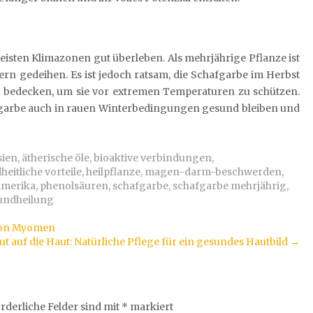
meisten Klimazonen gut überleben. Als mehrjährige Pflanze ist
rn gedeihen. Es ist jedoch ratsam, die Schafgarbe im Herbst
 bedecken, um sie vor extremen Temperaturen zu schützen.
arbe auch in rauen Winterbedingungen gesund bleiben und
sien
,
ätherische öle
,
bioaktive verbindungen
,
eitliche vorteile
,
heilpflanze
,
magen-darm-beschwerden
,
amerika
,
phenolsäuren
,
schafgarbe
,
schafgarbe mehrjährig
,
undheilung
 von Myomen
t auf die Haut: Natürliche Pflege für ein gesundes Hautbild
→
rderliche Felder sind mit
*
markiert