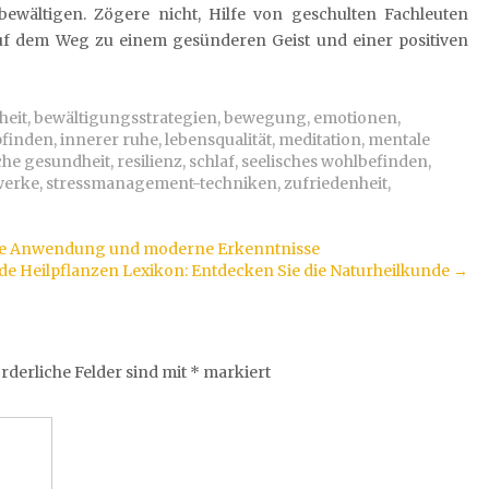
wältigen. Zögere nicht, Hilfe von geschulten Fachleuten
f dem Weg zu einem gesünderen Geist und einer positiven
heit
,
bewältigungsstrategien
,
bewegung
,
emotionen
,
finden
,
innerer ruhe
,
lebensqualität
,
meditation
,
mentale
che gesundheit
,
resilienz
,
schlaf
,
seelisches wohlbefinden
,
werke
,
stressmanagement-techniken
,
zufriedenheit
,
elle Anwendung und moderne Erkenntnisse
e Heilpflanzen Lexikon: Entdecken Sie die Naturheilkunde
→
rderliche Felder sind mit
*
markiert