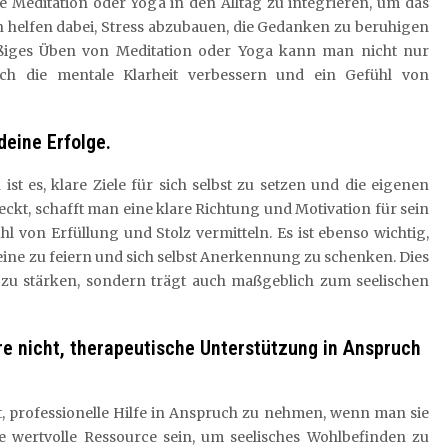
 Meditation oder Yoga in den Alltag zu integrieren, um das
n helfen dabei, Stress abzubauen, die Gedanken zu beruhigen
ßiges Üben von Meditation oder Yoga kann man nicht nur
ch die mentale Klarheit verbessern und ein Gefühl von
deine Erfolge.
ist es, klare Ziele für sich selbst zu setzen und die eigenen
eckt, schafft man eine klare Richtung und Motivation für sein
l von Erfüllung und Stolz vermitteln. Es ist ebenso wichtig,
teine zu feiern und sich selbst Anerkennung zu schenken. Dies
hl zu stärken, sondern trägt auch maßgeblich zum seelischen
ere nicht, therapeutische Unterstützung in Anspruch
st, professionelle Hilfe in Anspruch zu nehmen, wenn man sie
e wertvolle Ressource sein, um seelisches Wohlbefinden zu