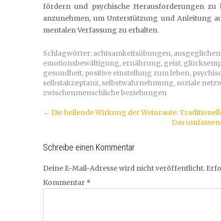
fördern und psychische Herausforderungen zu be
anzunehmen, um Unterstützung und Anleitung au
mentalen Verfassung zu erhalten.
Schlagwörter:
achtsamkeitsübungen
,
ausgeglichen
emotionsbewältigung
,
ernährung
,
geist
,
glücksemp
gesundheit
,
positive einstellung zum leben
,
psychis
selbstakzeptanz
,
selbstwahrnehmung
,
soziale netz
zwischenmenschliche beziehungen
Artikel-
←
Die heilende Wirkung der Weinraute: Tradition
Das umfassend
Navigation
Schreibe einen Kommentar
Deine E-Mail-Adresse wird nicht veröffentlicht.
Erfo
Kommentar
*