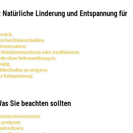
: Natürliche Linderung und Entspannung für
ereich.
en bei Hämorrhoiden.
enstruation.
e Reizdarmsyndrom oder Analfissuren.
ode ohne Nebenwirkungen.
stig.
hlbefinden zu steigern.
he Entspannung.
Was Sie beachten sollten
tionen hervorrufen.
 geeignet.
ustrocknen.