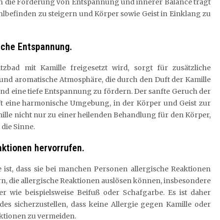
rch die Förderung von Entspannung und innerer Balance trägt
ohlbefinden zu steigern und Körper sowie Geist in Einklang zu
iche Entspannung.
bad mit Kamille freigesetzt wird, sorgt für zusätzliche
nd aromatische Atmosphäre, die durch den Duft der Kamille
und eine tiefe Entspannung zu fördern. Der sanfte Geruch der
fft eine harmonische Umgebung, in der Körper und Geist zur
lle nicht nur zu einer heilenden Behandlung für den Körper,
die Sinne.
ktionen hervorrufen.
e ist, dass sie bei manchen Personen allergische Reaktionen
n, die allergische Reaktionen auslösen können, insbesondere
er wie beispielsweise Beifuß oder Schafgarbe. Es ist daher
es sicherzustellen, dass keine Allergie gegen Kamille oder
ktionen zu vermeiden.