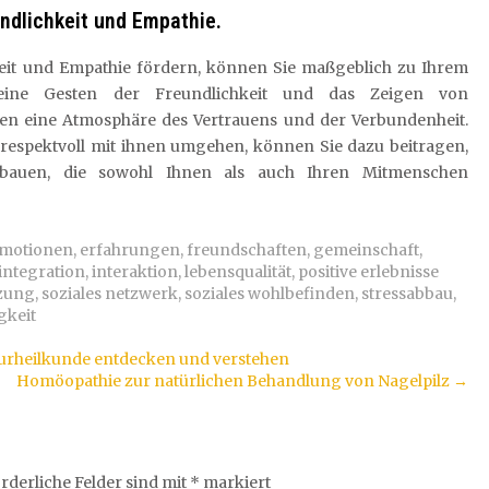
undlichkeit und Empathie.
keit und Empathie fördern, können Sie maßgeblich zu Ihrem
leine Gesten der Freundlichkeit und das Zeigen von
n eine Atmosphäre des Vertrauens und der Verbundenheit.
 respektvoll mit ihnen umgehen, können Sie dazu beitragen,
ubauen, die sowohl Ihnen als auch Ihren Mitmenschen
motionen
,
erfahrungen
,
freundschaften
,
gemeinschaft
,
integration
,
interaktion
,
lebensqualität
,
positive erlebnisse
tzung
,
soziales netzwerk
,
soziales wohlbefinden
,
stressabbau
,
gkeit
turheilkunde entdecken und verstehen
Homöopathie zur natürlichen Behandlung von Nagelpilz
→
rderliche Felder sind mit
*
markiert