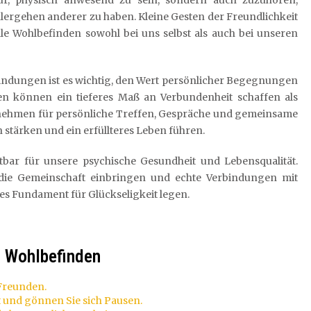
ur, physisch anwesend zu sein, sondern auch zuzuhören,
lergehen anderer zu haben. Kleine Gesten der Freundlichkeit
 Wohlbefinden sowohl bei uns selbst als auch bei unseren
rbindungen ist es wichtig, den Wert persönlicher Begegnungen
nen können ein tieferes Maß an Verbundenheit schaffen als
t nehmen für persönliche Treffen, Gespräche und gemeinsame
 stärken und ein erfüllteres Leben führen.
htbar für unsere psychische Gesundheit und Lebensqualität.
die Gemeinschaft einbringen und echte Verbindungen mit
s Fundament für Glückseligkeit legen.
es Wohlbefinden
 Freunden.
t und gönnen Sie sich Pausen.