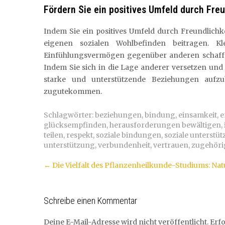
Fördern Sie ein positives Umfeld durch Fre
Indem Sie ein positives Umfeld durch Freundlich
eigenen sozialen Wohlbefinden beitragen. K
Einfühlungsvermögen gegenüber anderen schaffe
Indem Sie sich in die Lage anderer versetzen und
starke und unterstützende Beziehungen aufz
zugutekommen.
Schlagwörter:
beziehungen
,
bindung
,
einsamkeit
,
e
glücksempfinden
,
herausforderungen bewältigen
,
teilen
,
respekt
,
soziale bindungen
,
soziale unterstü
unterstützung
,
verbundenheit
,
vertrauen
,
zugehöri
Artikel-
←
Die Vielfalt des Pflanzenheilkunde-Studiums: Na
Navigation
Schreibe einen Kommentar
Deine E-Mail-Adresse wird nicht veröffentlicht.
Erfo